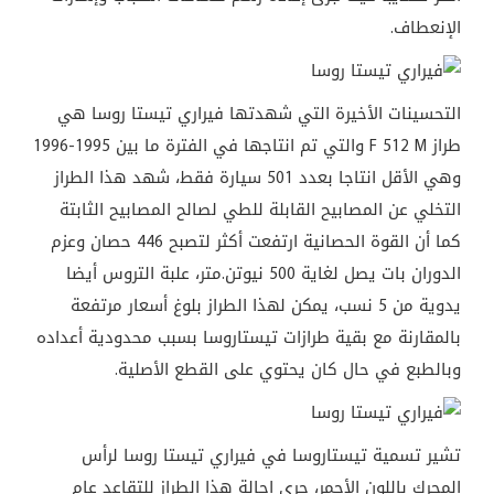
الإنعطاف.
التحسينات الأخيرة التي شهدتها فيراري تيستا روسا هي
طراز F 512 M والتي تم انتاجها في الفترة ما بين 1995-1996
وهي الأقل انتاجا بعدد 501 سيارة فقط، شهد هذا الطراز
التخلي عن المصابيح القابلة للطي لصالح المصابيح الثابتة
كما أن القوة الحصانية ارتفعت أكثر لتصبح 446 حصان وعزم
الدوران بات يصل لغاية 500 نيوتن.متر، علبة التروس أيضا
يدوية من 5 نسب، يمكن لهذا الطراز بلوغ أسعار مرتفعة
بالمقارنة مع بقية طرازات تيستاروسا بسبب محدودية أعداده
وبالطبع في حال كان يحتوي على القطع الأصلية.
تشير تسمية تيستاروسا في فيراري تيستا روسا لرأس
المحرك باللون الأحمر، جرى إحالة هذا الطراز للتقاعد عام