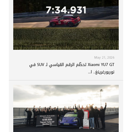
May 21, 2026
Xiaomi YU7 GT تحطّم الرقم القياسي لـ SUV في
نوربورغرينغ.. ا...