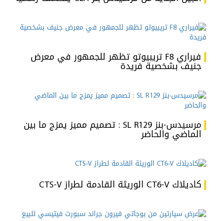
فيراري F8 تريبيوتو تظهر للجمهور في معرض
جنيف بشخصية فريدة
مرسيدس-بنز SL R129 : تصميم مميز يمزج ما بين
الماضي والحاضر
كاديلاك CT6-V الوريثة القادمة لطراز CTS-V