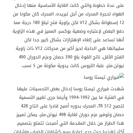
على عدة خطوط والتي كانت الغاية الأساسية منها إدخال
الهواء لحجرة المحرك من أجل تبريده، المحرك كان مكونا من
12 إسطوانة بشكل V12 لكن بزاوية فتح تبلغ 180 درجة مما
دفع البعض لإعتباره وضعية بوكسر، المميز في هذه الزاوية
أنها تساعد على إلغاء الإهتزازات بشكل كبير جدا لكن
سلبياتها هي الحاجة لحيز أكبر من محركات V12 ذات زاوية
الفتح الأقل، ناتج القوة بلغ 390 حصان وعزم الدوران 490
نيوتن.متر، علبة التروس كانت يدوية مكونة من 5 نسب.
شهدت فيراري تيستا روسا إدخال بعض التحسينات عليها
في الفترة ما بين 1992-1994 وأيضا جرى تغيير التسمية
لتصبح 512 TR، المحرك بدوره أصبح قادرا على انتاج 428
حصان وتوفير عزم دوران لغاية 498 نيوتن.متر، يمكن تمييز
هذا الطراز من خلال المقدمة التي أصبحت تتمتع بتصميم
أكثر تهذيبا حيث جرى إعادة رسم كشافات الضباب وإشارات