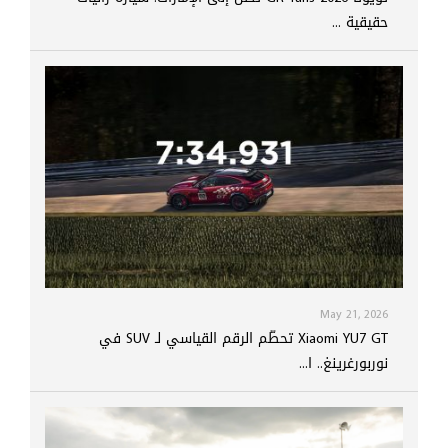
حقيقية ...
May 21, 2026
Xiaomi YU7 GT تحطّم الرقم القياسي لـ SUV في
نوربورغرينغ.. ا...