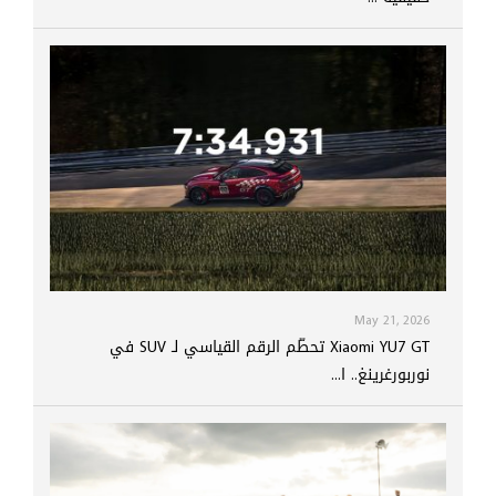
May 21, 2026
Xiaomi YU7 GT تحطّم الرقم القياسي لـ SUV في
نوربورغرينغ.. ا...