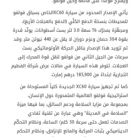
ويقترح موعداً على قائمة وكيل فولفو
.
يأتي الإصدار المحدود من سيارة
XC60
الخاص بسباق فولفو
للمحيطات بنسخة الدفع الكلّي (الدفع بالعجلات الأربع)،
ومجهّزة بمحرّك
T6
سعة 3.0 لتر بست أسطوانات. يولّد قدرة
بقوة 304 حصان وعزم دوران لا يقل عن 440 نيوتن متر. وقد
تم تزويد هذا الإصدار بناقل الحركة الأوتوماتيكي بست
سرعات من الجيل الثاني من فولفو لنقل قوة المحرك إلى
العجلات. تتوفر هذه السيارة في صالات عرض شركة الفطيم
التجارية ابتداءً من 185,900 درهم إمارت
.
كما تم تجهيز سيارة
XC60
الجديدة كلياً المستوحاة من
استراتيجية فولفو العالمية المتمحورة حول الإنسان،
بمجموعة من مزايا السلامة ودعم السائق، بما فيها ميزة
“السلامة في المدينة” وهي عبارة عن تقنية تفادي
الصدمات تعمل حتى سرعة 50 كلم/ الساعة، ونظام التحكّم
الديناميكي بثبات المركبة والمانع للإنزلاق، ونظام التحكم