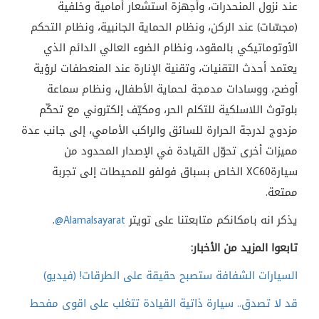
عند نزول المنحدرات، وأجهزة استشعار أمامية وخلفية
(مجسّات) عند الركن، ونظام الحماية الجانبية، ونظام التحكم
الأوتوماتيكي بالمقود، ونظام الضوء العالي الدائم الذي
يعتمد أحدث التقنيات، وتقنية الإنارة عند المنعطفات لرؤية
أوضح، ووسادات مدمجة لحماية الأطفال، ونظام سماعة
بلوتوث اللاسلكية للتكلم الحر، ومكيّف إلكتروني مع تحكّم
مزدوج لدرجة الحرارة للسائق والراكب الأمامي، إلى جانب عدة
مميزات أخرى تحوّل القيادة في الإصدار المحدود من
سيارة
XC60
الخاص بسباق فولفو للمحيطات إلى تجربة
ممتعة
.
يذكر انه بامكانكم متابعتنا على تويتر
@Alamalsayarat
.
تابعوا المزيد من الأخبار:
السيارات الشفافة ستصبح حقيقة على الطرقات! (فيديو)
قد لا تصدق.. سيارة ذاتية القيادة تتغلب على اقوى مفحط