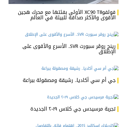
فولفوXC90 T8 الأولى بفئتها مع محرك هجين
الأقوى والأكثر صداقة للبيئة في العالم
رينج روڤر سبورت SVR.. الأسرع والأقوى على
الإطلاق
جي أم سي أكاديا.. رشيقة ومصقولة ببراعة
تجربة مرسيدس جي كلاس ٢٠١٩ الجديدة