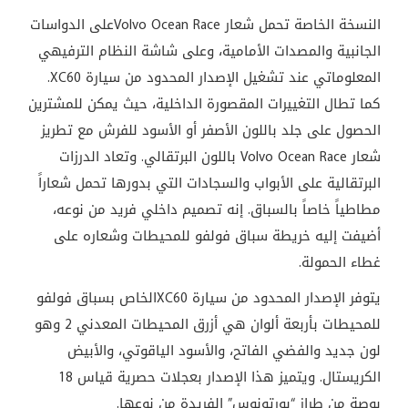
النسخة الخاصة تحمل شعار
Volvo Ocean Race
على الدواسات
الجانبية والمصدات الأمامية، وعلى شاشة النظام الترفيهي
المعلوماتي عند تشغيل الإصدار المحدود من سيارة
XC60
.
كما تطال التغييرات المقصورة الداخلية، حيث يمكن للمشترين
الحصول على جلد باللون الأصفر أو الأسود للفرش مع تطريز
شعار
Volvo Ocean Race
باللون البرتقالي. وتعاد الدرزات
البرتقالية على الأبواب والسجادات التي بدورها تحمل شعاراً
مطاطياً خاصاً بالسباق. إنه تصميم داخلي فريد من نوعه،
أضيفت إليه خريطة سباق فولفو للمحيطات وشعاره على
غطاء الحمولة
.
يتوفر الإصدار المحدود من سيارة
XC60
الخاص بسباق فولفو
للمحيطات بأربعة ألوان هي أزرق المحيطات المعدني 2 وهو
لون جديد والفضي الفاتح، والأسود الياقوتي، والأبيض
الكريستال. ويتميز هذا الإصدار بعجلات حصرية قياس 18
بوصة من طراز “بورتونوس” الفريدة من نوعها
.