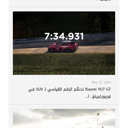
May 21, 2026
Xiaomi YU7 GT تحطّم الرقم القياسي لـ SUV في
نوربورغرينغ.. ا...