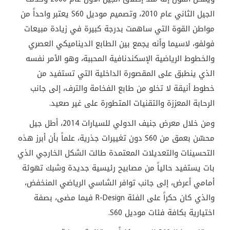
الجيل الثاني عام 2010، وتصميم موديل
S60
يعتبر واحداً من
مواطن القوة التي ساهمت بدرجة كبيرة في زيادة مبيعات
فولفو، لاسيما وأنه يجمع بين الطابع الديناميكي العصري
والخطوط الرياضية الإسكندنافية المحببة، وهو الأمر نفسه
الذي ينطبق على المقصورة الداخلية التي تستفيد من
خطوط أنيقة لا تخلو من طابع الفخامة والترف، إلى جانب
الرحابة المعززة والتقنيات المتطورة على غير صعيد
.
ومن خلال معرض جنيف الدولي للسيارات 2014، أطل جيل
محسّن بعمق من
S60
دون تغييرات جذرية، علماً بأن أبرز هذه
التحسينات والتعديلات المعتمدة طالت الشكل الخارجي الذي
بات يستفيد حالياً من مصابيح رئيسية جديدة وشبك تهوئة
أمامي أعرض، إلى جانب توافر الشاسي الرياضي المنخفض،
والذي كان حكراً على الفئة
R-Design
فيما مضى، بصفة
اختيارية بكافة فئات موديل
S60
.