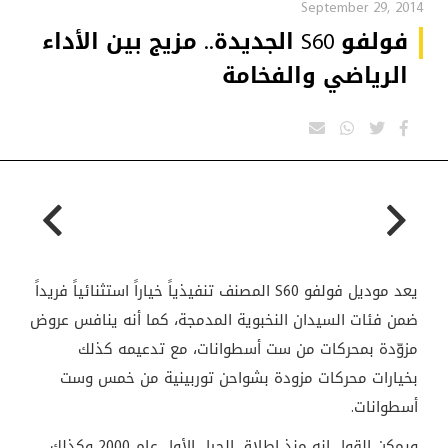
September 29, 2014
فولفو S60 الجديدة.. مزيج بين الأداء
الرياضي والفخامة
يعد موديل فولفو
S60
المصنف تنفيذياً خياراً استثنائياً فريداً
ضمن فئات السيدان النخبوية المدمجة، كما أنه ينافس عروض
مزوّدة بمحركات من ست أسطوانات، مع تدعيمه كذلك
بخيارات محركات مزودة بشواحن توربينية من خمس وست
أسطوانات
.
ويمكن القول إنه منذ إطلاق الجيل الأول عام 2000 وكذلك