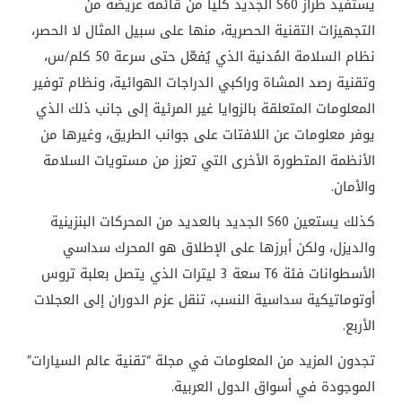
يستفيد طراز
S60
الجديد كلياً من قائمة عريضة من
التجهيزات التقنية الحصرية، منها على سبيل المثال لا الحصر،
نظام السلامة المُدنية الذي يُفعّل حتى سرعة 50 كلم/س،
وتقنية رصد المشاة وراكبي الدراجات الهوائية، ونظام توفير
المعلومات المتعلقة بالزوايا غير المرئية إلى جانب ذلك الذي
يوفر معلومات عن اللافتات على جوانب الطريق، وغيرها من
الأنظمة المتطورة الأخرى التي تعزز من مستويات السلامة
والأمان
.
كذلك يستعين
S60
الجديد بالعديد من المحركات البنزينية
والديزل، ولكن أبرزها على الإطلاق هو المحرك سداسي
الأسطوانات فئة
T6
سعة 3 ليترات الذي يتصل بعلبة تروس
أوتوماتيكية سداسية النسب، تنقل عزم الدوران إلى العجلات
الأربع
.
تجدون المزيد من المعلومات في مجلة “تقنية عالم السيارات”
الموجودة في أسواق الدول العربية.