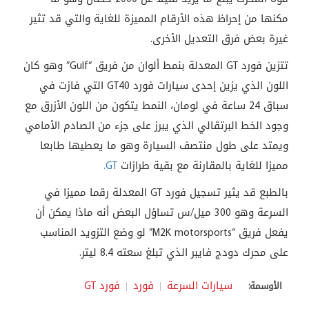
مكنها من إحراظ هذه الأرقام المميزة للغاية والتي قد تثير
غيرة بعض فرق التعديل الأخرى.
تتزين فورد GT المعدلة بنمط ألوان من فريق “Gulf” وهو كان
اللون الذي يزين إحدى سيارات فورد GT40 التي فازت في
سباق 24 ساعة في لومان، النمط يتكون من اللون الأزرق مع
وجود الخط البرتقالي الذي يبرز على جزء من الصادم الأمامي
ويمتد على طول منتصف السيارة وهو ما يعطيها طابعا
مميزا للغاية بالمقارنة مع بقية طرازات
GT.
بالطبع قد يثير تسجيل فورد GT المعدلة رقما مميزا في
السرعة وهو 300 ميل/س تساؤل البعض أنه ماذا يمكن أن
يفعل فريق “M2K motorsports” لو وضع التزويد المناسب
على محرك دودج فايبر الذي تبلغ سعته 8.4 ليتر.
سيارات السرعة
فورد
فورد GT
الأوسمة: