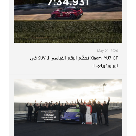
May 21, 2026
Xiaomi YU7 GT تحطّم الرقم القياسي لـ SUV في
نوربورغرينغ.. ا...