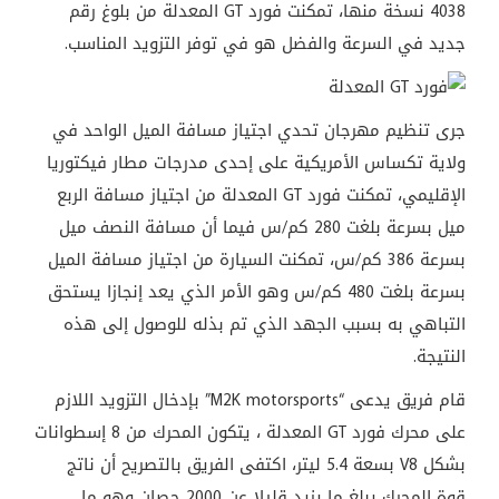
4038 نسخة منها، تمكنت فورد GT المعدلة من بلوغ رقم
جديد في السرعة والفضل هو في توفر التزويد المناسب.
جرى تنظيم مهرجان تحدي اجتياز مسافة الميل الواحد في
ولاية تكساس الأمريكية على إحدى مدرجات مطار فيكتوريا
الإقليمي، تمكنت فورد GT المعدلة من اجتياز مسافة الربع
ميل بسرعة بلغت 280 كم/س فيما أن مسافة النصف ميل
بسرعة 386 كم/س، تمكنت السيارة من اجتياز مسافة الميل
بسرعة بلغت 480 كم/س وهو الأمر الذي يعد إنجازا يستحق
التباهي به بسبب الجهد الذي تم بذله للوصول إلى هذه
النتيجة.
قام فريق يدعى “M2K motorsports” بإدخال التزويد اللازم
على محرك فورد GT المعدلة ، يتكون المحرك من 8 إسطوانات
بشكل V8 بسعة 5.4 ليتر، اكتفى الفريق بالتصريح أن ناتج
قوة المحرك يبلغ ما يزيد قليلا عن 2000 حصان وهو ما