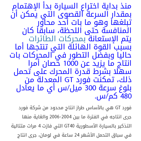
منذ بداية اختراع السيارة بدأ الإهتمام
بمقدار السرعة القصوى التي يمكن أن
تبلغها وهو ما بات أحد محاور
المنافسة حتى اللحظة، سابقا كان
يتم الإستعانة
بمحركات الطائرات
بسبب القوة الهائلة التي تنتجها أما
حاليا وبفضل التطور في المحركات بات
انتاج ما يزيد عن 1000 حصان أمرا
سهلا بشرط قدرة المحرك على تحمل
ذلك، تمكنت فورد GT المعدلة من
بلوغ سرعة 300 ميل/س أي ما يعادل
480 كم/س.
فورد GT هي بالأساس طراز انتاج محدود من شركة فورد
جرى انتاجه في الفترة ما بين 2004-2006 والغاية منها
التذكير بالسيارة الأسطورية GT40 التي فازت 4 مرات متتالية
في سباق التحمل الأشهر 24 ساعة في لومان، جرى انتاج