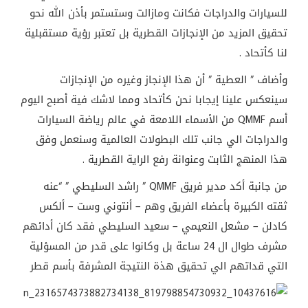
للسيارات والدراجات فكانت ومازالت وستستمر بأذن الله نحو
تحقيق المزيد من الإنجازات القطرية بل تعتبر رؤية مستقبلية
لنا كأتحاد .
وأضاف ” العطية ” أن هذا الإنجاز وغيره من الإنجازات
سينعكس علينا إيجابا نحن كأتحاد ومما لاشك فية أصبح اليوم
أسم QMMF من الأسماء اللامعة في عالم رياضة السيارات
والدراجات الي جانب تلك البطولات العالمية وسنعمل وفق
هذا المنهج الثابت وعنوانة رفع الراية القطرية .
من جانبة أكد مدير فريق QMMF ” راشد السليطي ” “عنه
ثقته الكبيرة بأعضاء الفريق وهم – أنتوني وست – ألكس
كادلن – مشعل النعيمي – سعيد السليطي فقد كان أدائهم
مشرف طوال ال 24 ساعة بل وكانوا على قدر من المسؤلية
التي قداتهم الي تحقيق هذة النتيجة المشرفة بأسم قطر