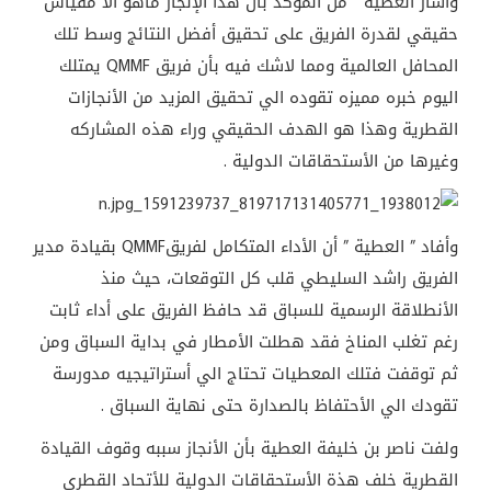
وأشار العطية ” من المؤكد بأن هذا الإنجاز ماهو الا مقياس
حقيقي لقدرة الفريق على تحقيق أفضل النتائج وسط تلك
المحافل العالمية ومما لاشك فيه بأن فريق QMMF يمتلك
اليوم خبره مميزه تقوده الي تحقيق المزيد من الأنجازات
القطرية وهذا هو الهدف الحقيقي وراء هذه المشاركه
وغيرها من الأستحقاقات الدولية .
وأفاد ” العطية ” أن الأداء المتكامل لفريقQMMF بقيادة مدير
الفريق راشد السليطي قلب كل التوقعات، حيث منذ
الأنطلاقة الرسمية للسباق قد حافظ الفريق على أداء ثابت
رغم تغلب المناخ فقد هطلت الأمطار في بداية السباق ومن
ثم توقفت فتلك المعطيات تحتاج الي أستراتيجيه مدورسة
تقودك الي الأحتفاظ بالصدارة حتى نهاية السباق .
ولفت ناصر بن خليفة العطية بأن الأنجاز سببه وقوف القيادة
القطرية خلف هذة الأستحقاقات الدولية للأتحاد القطري