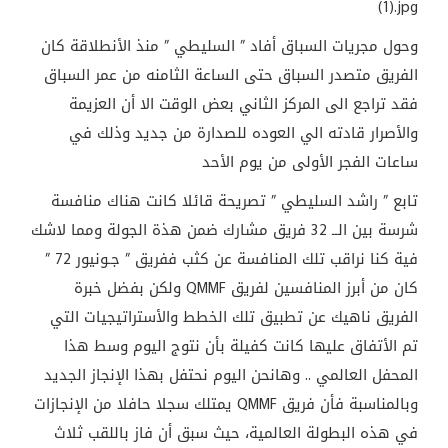
وحول مجريات السباق أفاد ” السليطي ” منذ الأنطلاقة كان
الفريق متصدر السباق حتى الساعة الثامنه من عمر السباق
فقد تراجع الى المركز الثاني بعض الوقت الا أن العزيمة
والأصرار قادته الي العوده للصدارة من جديد وذلك في
ساعات الفجر الأولى من يوم الأحد
تابع ” راشد السليطي ” تصريحة قائلا كانت هناك منافسة
شرسة بين الــ 32 فريق مشارك ضمن هذة الجولة ومما لاشك
فية كنا نراقب تلك المنافسة عن كثب ففريق ” جـونيور 72 ”
كان من أبرز المنافسين لفريق QMMF ولكن بفضل خبرة
الفريق ناهيك عن تطبيق تلك الخطط والأستراتيجيات التي
تم الأتفاق عليها كانت كفيلة بأن نتوج اليوم وسط هذا
المحفل العالمي .. وهانحن اليوم نحتفل بهذا الإنجاز الجديد
وبالمناسبة فأن فريق QMMF يمتلك سجلا حافلا من الإنجازات
في هذه البطولة العالمية، حيث سبق أن فاز باللقب ثلاث