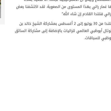
ها غمار رالي بهذا المستوى من الصعوبة. لقد اكتشفنا بعض
 فنلندا القادم إن شاء الله.”
تقام الجولة الثامنة من بطولة العالم للراليات في فنلندا من 30 يوليو إلى 2 أغسطس بمشاركة الشيخ خالد بن
مع فريق سيتروين توتال أبوظبي العالمي للراليات بالإضافة إلى مشاركة السائق