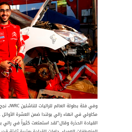
وفي فئة 
القيادة الحذرة وقال:”لقد استمتعت كثيراً في رالي بو
المنعطفات العمياء. حاولت القيادة بوتيرة ثابتة قدر