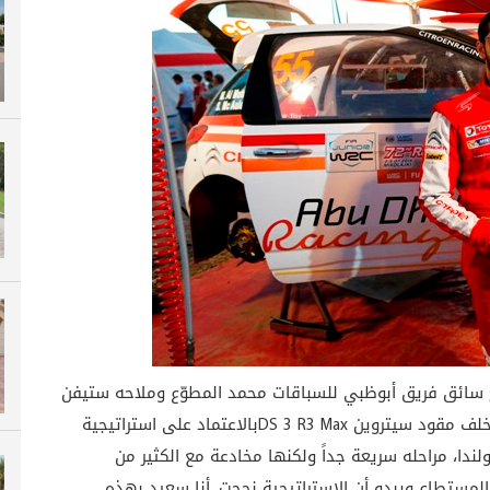
بطولة العالم للراليات للناشئين JWRC، نجح سائق فريق أبوظبي للسباقات محمد المطوّع وملاحه ستيفن
مكاولي في انهاء رالي بولندا ضمن العشرة الأوائل خلف مقود سيتروين DS 3 R3 Maxبالاعتماد على استراتيجية
لندا، مراحله سريعة جداً ولكنها مخادعة مع الكثير من
 المستطاع ويبدو أن الاستراتيجية نجحت. أنا سعيد بهذه