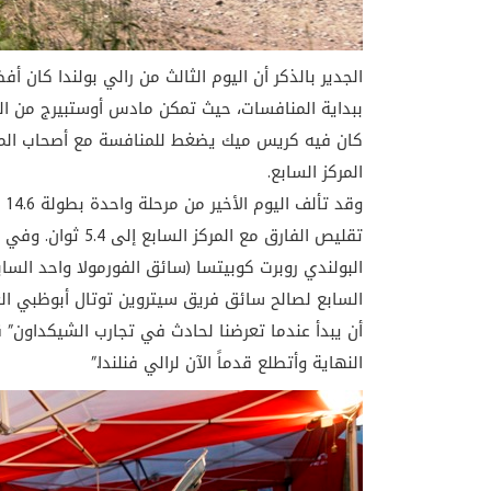
الجدير بالذكر أن اليوم الثالث من رالي بولندا كان أ
ببداية المنافسات، حيث تمكن مادس أوستبيرج من ال
كان فيه كريس ميك يضغط للمنافسة مع أصحاب المقد
المركز السابع.
تقليص الفارق مع ال
البولندي روبرت كوبيتسا (سائق الفورمولا واحد الساب
السابع لصالح سائق فريق سيتروين توتال أبوظبي العا
أن يبدأ عندما تعرضنا لحادث في تجارب الشيكداون” ق
النهاية وأتطلع قدماً الآن لرالي فنلندا.”