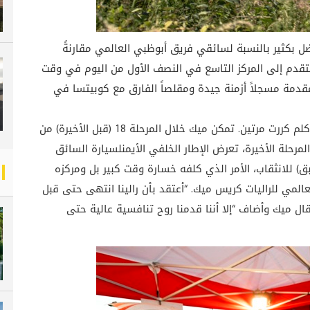
فضل بكثير بالنسبة لسائقي فريق أبوظبي العالمي مقارنةً
تقدم إلى المركز التاسع في النصف الأول من اليوم في وقت
مة مسجلاً أزمنة جيدة ومقلصاً الفارق مع كوبيتسا في
وقد تألف اليوم الأخير من مرحلة واحدة بطولة 14.6 كلم كررت مرتين. تمكن ميك خلال المرحلة 18 (قبل الأخيرة) من
مركز السابع إلى 5.4 ثوان. وفي المرحلة الأخيرة، تعرض الإطار الخلفي الأيمنلسيارة السائق
ق) للانثقاب، الأمر الذي كلفه خسارة وقت كبير بل ومركزه
لمي للراليات كريس ميك. “أعتقد بأن رالينا انتهى حتى قبل
ال ميك وأضاف “إلا أننا قدمنا روح تنافسية عالية حتى