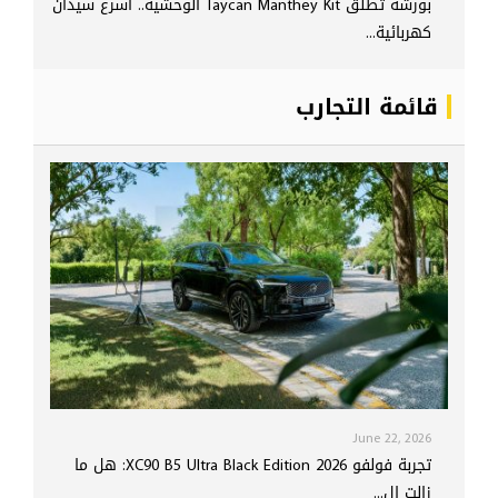
بورشه تطلق Taycan Manthey Kit الوحشية.. أسرع سيدان
كهربائية...
قائمة التجارب
June 22, 2026
تجربة فولفو XC90 B5 Ultra Black Edition 2026: هل ما
زالت ال...