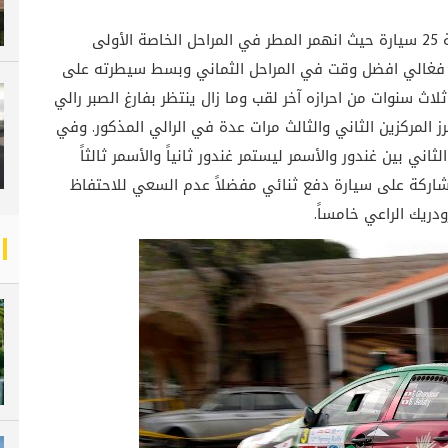
وانطلق السباق صباح الأحد من كازينو لبنان بمشاركة 25 سيارة حيث انهمر المطر في المراحل الخاصة الأولى
و فغالي افضل وقت في المراحل الثماني وبسط سيطرته على
ثلاث سنوات من احرازه آخر لقب وما زال ينتظر بفارغ الصبر رالي
رز المركزين الثاني والثالث مرات عدة في الرالي المذكور. وفي
ني بين غندور والأسمر ليستمر غندور ثانياً والأسمر ثالثاً
المشاركة على سيارة دفع ثنائي مفضلاً عدم السعي للاحتفاظ
ودريك الراعي خامساً.