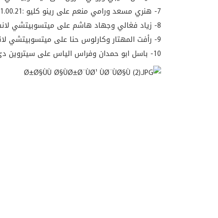
7- هنري مسعد ورامي منعم على رينو كليو :1.00.21 ساعة
8- زياد فغالي وجهاد هاشم على ميتسوبيتشي لانسر ايفو 9 :1.00.36 ساعة
9- رأفت المهتار وكارلوس حنا على ميتسوبيتشي لانسر ايفو 9 :1.01.18 ساعة
10- باسل ابو حمدان وفراس الياس على سيتروين دي اس 3 :1.01.57 ساعة