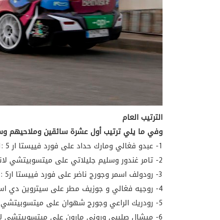
الترتيب العام
وفي ما يلي ترتيب أول عشرة سائقين وملاحيهم وسي
1- عبدو فغالي ومارك حداد على فورد فييستا ار 5 :55.41 دقيقة
2- تامر غندور وسليم جليلاتي على ميتسوبيتشي لانسر ايفو 57.04 دقيقة
3- رودولف اسمر وجورج ناضر على فورد فييستا ار5 :57.41 دقيقة
4- روجيه فغالي و جوزيف مطر على سيتروين دي اس 3 :57.50 دقيقة
5- رودريك الراعي وجورج شهوان على ميتسوبيتشي لانسر ايفو 9 :58.06 دقيقة
6- ميشال صليبي وروني مارون على ميتسوبيتشي لانسر ايفو 9 : 59.34 دقيقة