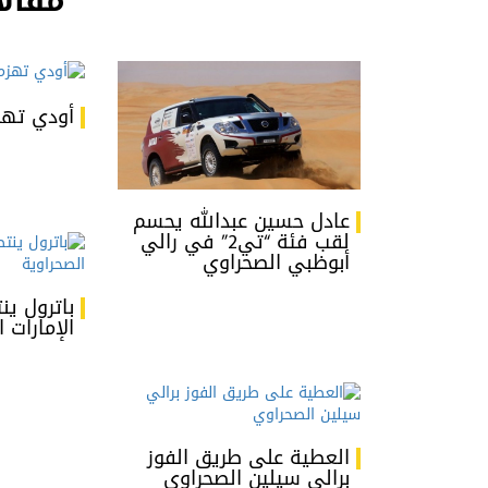
مقالا
أودي تهز
عادل حسين عبدالله يحسم
لقب فئة “تي2” في رالي
أبوظبي الصحراوي
باترول ي
الإمارات 
العطية على طريق الفوز
برالي سيلين الصحراوي