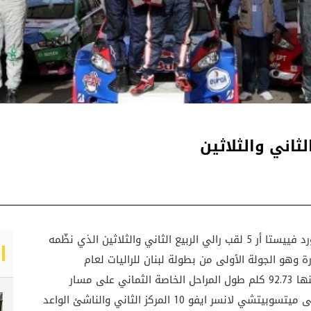
ثاني والثلاثين
أحرز السائق عبدو فغالي وملاحه مارك حداد على فورد فييستا أر 5 لقب رالي الربيع الثاني والثلاثين الذي نظّمه
لبناني للسيارات والسياحة بمشاركة 25 سيارة وهو الجولة الأولى من بطولة لبنان للراليات لعام
2016.وبلغت المسافة الاجمالية للرالي 328.49 كلم منها 92.73 كلم طول المراحل الخاصة الثماني على مسار
أسفلتي .واحتل تامر غندور وملاحه سليم جليلاتي على ميتسوبيتشي لانسر ايفو 10 المركز الثاني والناشئ الواعد