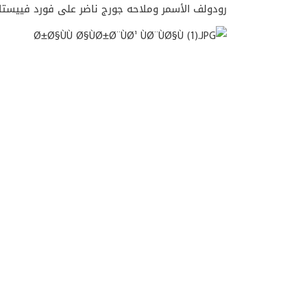
رودولف الأسمر وملاحه جورج ناضر على فورد فييستا أر 5 المركز الثا