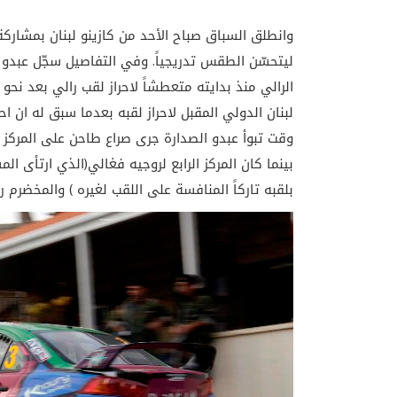
ليتحسّن الطقس تدريجياً. وفي التفاصيل سجّل عبد
الرالي منذ بدايته متعطشاً لاحراز لقب رالي بعد نحو 
لبنان الدولي المقبل لاحراز لقبه بعدما سبق له ان اح
وقت تبوأ عبدو الصدارة جرى صراع طاحن على المركز الثا
بينما كان المركز الرابع لروجيه فغالي(الذي ارتأى 
بلقبه تاركاً المنافسة على اللقب لغيره ) والمخضرم ر