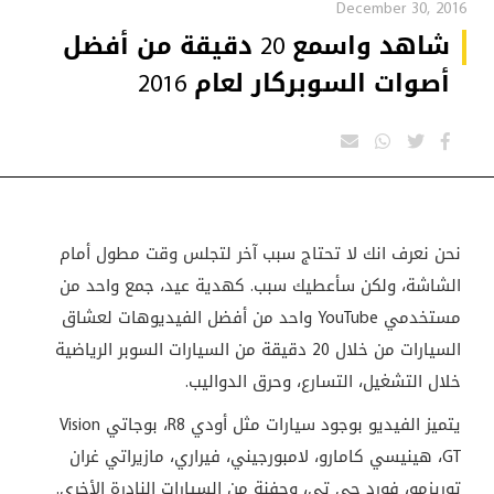
December 30, 2016
شاهد واسمع 20 دقيقة من أفضل
أصوات السوبركار لعام 2016
نحن نعرف انك لا تحتاج سبب آخر لتجلس وقت مطول أمام
الشاشة، ولكن سأعطيك سبب. كهدية عيد، جمع واحد من
مستخدمي YouTube واحد من أفضل الفيديوهات لعشاق
السيارات من خلال 20 دقيقة من السيارات السوبر الرياضية
خلال التشغيل، التسارع، وحرق الدواليب.
يتميز الفيديو بوجود سيارات مثل أودي R8، بوجاتي Vision
GT، هينيسي كامارو، لامبورجيني، فيراري، مازيراتي غران
توريزمو، فورد جي تي، وحفنة من السيارات النادرة الأخرى.