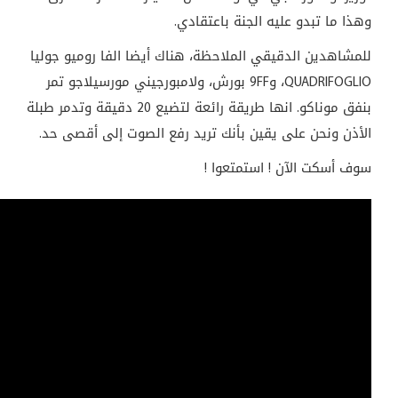
وهذا ما تبدو عليه الجنة باعتقادي.
للمشاهدين الدقيقي الملاحظة، هناك أيضا الفا روميو جوليا
QUADRIFOGLIO، و9FF بورش، ولامبورجيني مورسيلاجو تمر
بنفق موناكو. انها طريقة رائعة لتضيع 20 دقيقة وتدمر طبلة
الأذن ونحن على يقين بأنك تريد رفع الصوت إلى أقصى حد.
سوف أسكت الآن ! استمتعوا !