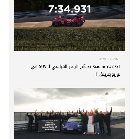
May 21, 2026
Xiaomi YU7 GT تحطّم الرقم القياسي لـ SUV في
نوربورغرينغ.. ا...