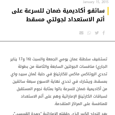
January 15, 2015
سائقو أكاديمية ضمان للسرعة على
أتم الاستعداد لجولتي مسقط
تستضيف سلطنة عمان يومي الجمعة والسبت (16 و17 يناير
الجاري) منافسات الجولتين السابعة والثامنة من بطولة
تحدي الروتاكس ماكس للكارتينغ في حلبة عُمان سبيد-واي
بمسقط، ويشارك في تحدي نهاية الاسبوع سبعة سائقين
من أكاديمية ضمان للسرعة باتوا بمثابة نجوم المستقبل
لسباقات الكارتينغ الإماراتية وهم على أتم الاستعداد
للمنافسة على المراكز المتقدمة.
بعد النجاح الكبير الذي حققته الإماراتية “حمدة القبيسي”،