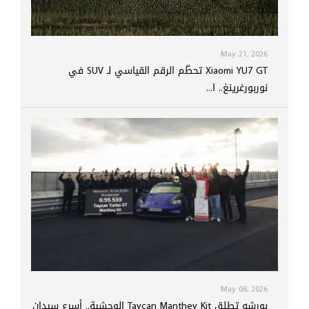
May 21, 2026
Xiaomi YU7 GT تحطّم الرقم القياسي لـ SUV في
نوربورغرينغ.. ا...
May 08, 2026
بورشه تطلق Taycan Manthey Kit الوحشية.. أسرع سيدان