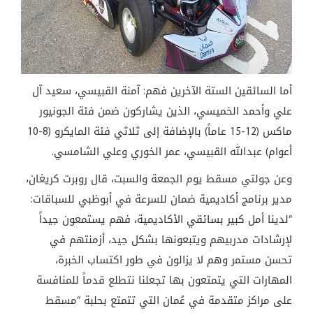
أما السائقين الستة الآخرين فهم: آمنة القبيسي، سعيد آل
علي وأحمد الخميسي، الذين يشاركون ضمن فئة الجونيور
ماكس (12-15 عاماً) بالإضافة إلى ثلاثي فئة المايكرو (8-10
أعوام) عبدالله القبيسي، عمر الخوري وعلي الشامسي.
وعن جولتي مسقط يوم الجمعة والسبت، قال روبرت كريغان،
مدير برنامج أكاديمية ضمان للسرعة في أبوظبي للسباقات:
“لدينا أمل كبير بسائقي الأكاديمية، فهم يستمعون جيداً
لإرشادات مدربيهم ويتبعونها بشكل جيد، أزمنتهم في
تحسن مستمر وهم لا يزالون في طور اكتساب الخبرة،
المهارات التي يتمتعون بها تجعلنا نتطلع قدماً للمنافسة
على مراكز متقدمة في عُمان التي تتمتع بحلبة “مسقط