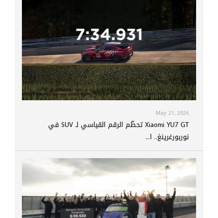
May 21, 2026
Xiaomi YU7 GT تحطّم الرقم القياسي لـ SUV في
نوربورغرينغ.. ا...