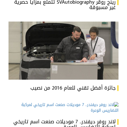
رينج روڤر SVAutobiography تتمتع بمزايا حصرية
غير مسبوقة
جائزة أفضل تقني للعام 2016 من نصيب
لاند روفر ديفندر.. 7 موديلات صنعت اسم تاريخي
لمركبة التضاريس الوعرة