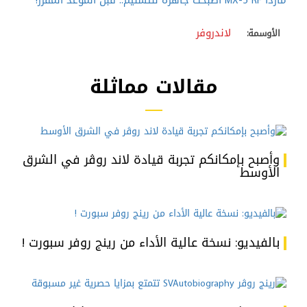
مازدا MX-5 RF أصبحت جاهزة للتسليم.. قبل الموعد المقرر!
لاندروفر
الأوسمة:
مقالات مماثلة
وأصبح بإمكانكم تجربة قيادة لاند روڤر في الشرق
الأوسط
بالفيديو: نسخة عالية الأداء من رينج روفر سبورت !