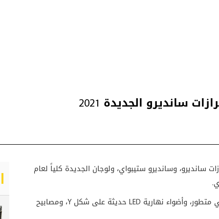
ات سانديرو الجديدة 2021
ية الأولى لطرازات سانديرو، وسانديرو ستيبواي، ولوجان الجديدة كلياً لعام
يتميز الجيل الثالث الجديد من سانديرو بتصميم خارجي متطور، وأضواء نهارية LED حديثة على شكل Y، ومصابيح