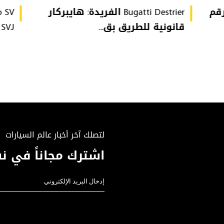
تُحطّم رقم
Bugatti Destrier الفريدة: هايبركار
قانونية للطريق بق...
or SVJ
لتصلك آخر أخبار عالم السيارات
اشترك مجاناً في نش