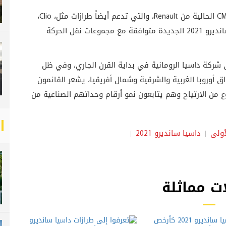
ومع ذلك، فإن التغيير الأكبر هو التحول إلى بنية CMF-B الحالية من Renault، والتي تدعم أيضاً طرازات مثل، Clio،
وCaptur. ستعمل المنصة الحديثة على جعل داسيا سانديرو 2021 الجديدة متوافقة مع مجموعات نقل الحركة
شركة داسيا الرومانية في بداية القرن الجاري، وفي ظل
وروبا الغربية والشرقية وشمال أفريقيا، يشعر القائمون
ع من الارتياح وهم يتابعون نمو أرقام وحداتهم الصناعية من
أولى
داسيا سانديرو 2021
ت مماثلة