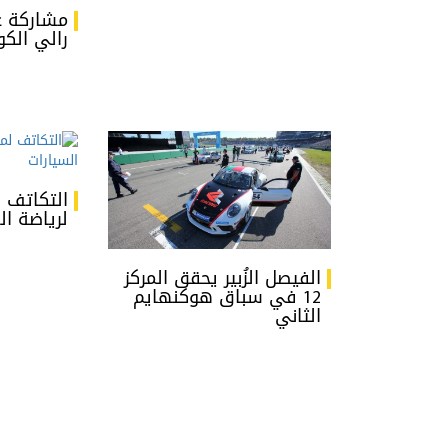
مشاركة ع
رالي الكوي
التكاتف 
لرياضة ال
الفيصل الزُبير يحقق المركز
12 في سباق هوكنهايم
الثاني