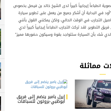
ة انطباعاً إيجابياً كبيراً لدى الشيخ خالد بن فيصل بخصوص
راليات وقال: “أود في البداية أن أشكر جميع من يعمل على تطوير سيارة
يل التجارب في الوقت الحالي، ولكن يمكنني القول بأنني
ق التطوير. لقد تركت التجارب انطباعاً إيجابياً كبيراً لدي
 لدي شك بأن السيارة ستتواجد بقوة وسيكون حضورها مميز.”
ت مماثلة
إيرل بامبر ينضم إلى فريق
أبوظبي-بروتون للسباقات