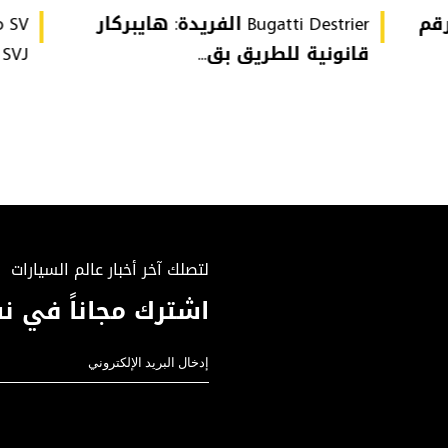
تُحطّم رقم
Bugatti Destrier الفريدة: هايبركار
قانونية للطريق بق...
or SVJ
لتصلك آخر أخبار عالم السيارات
اشترك مجاناً في نش