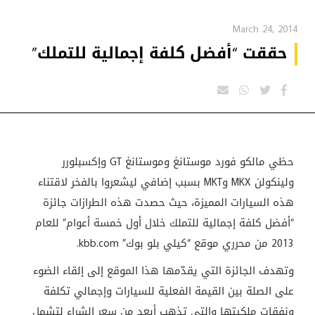
March 24, 2014
حققت “أفضل كلفة إجمالية للتملك”
حظي مالكو فورد موستانغ وموستانغ
GT
وإكسبلورر
ولينكولن
MKX
و
MKT
بسبب إضافي ليشعروا بالفخر لاقتناء
هذه السيارات المميزة، حيث حصدت هذه الطرازات جائزة
“أفضل كلفة إجمالية للتملك خلال أول خمسة أعوام” للعام
2013 من محرري موقع “كيلي بلو بوك”
kbb.com
.
وتهدف الجائزة التي يقدّمها هذا الموقع إلى إلقاء الضوء
على الصلة بين القيمة الفعلية للسيارات وإجمالي تكلفة
ونفقات ملكيتها والتي تذهب أبعد من سعر الشراء لتشمل