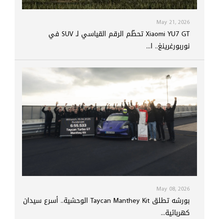
May 21, 2026
Xiaomi YU7 GT تحطّم الرقم القياسي لـ SUV في
نوربورغرينغ.. ا...
May 08, 2026
بورشه تطلق Taycan Manthey Kit الوحشية.. أسرع سيدان
كهربائية...