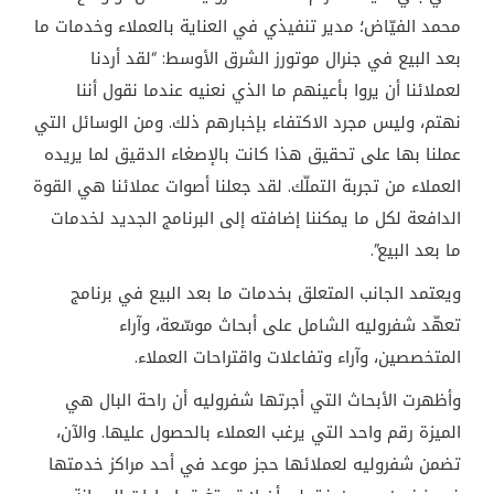
محمد الفيّاض؛ مدير تنفيذي في العناية بالعملاء وخدمات ما
بعد البيع في جنرال موتورز الشرق الأوسط: “لقد أردنا
لعملائنا أن يروا بأعينهم ما الذي نعنيه عندما نقول أننا
نهتم، وليس مجرد الاكتفاء بإخبارهم ذلك. ومن الوسائل التي
عملنا بها على تحقيق هذا كانت بالإصغاء الدقيق لما يريده
العملاء من تجربة التملّك. لقد جعلنا أصوات عملائنا هي القوة
الدافعة لكل ما يمكننا إضافته إلى البرنامج الجديد لخدمات
ما بعد البيع”.
ويعتمد الجانب المتعلق بخدمات ما بعد البيع في برنامج
تعهّد شفروليه الشامل على أبحاث موسّعة، وآراء
المتخصصين، وآراء وتفاعلات واقتراحات العملاء
.
وأظهرت الأبحاث التي أجرتها شفروليه أن راحة البال هي
الميزة رقم واحد التي يرغب العملاء بالحصول عليها. والآن،
تضمن شفروليه لعملائها حجز موعد في أحد مراكز خدمتها