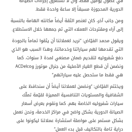
في غضون يومين فقط، وأن لا تستغرق إجراءات الصيانة
الدورية المحجوزة مسبقاً إلا ساعة واحدة فقط
.
ومن جانب آخر، كان لعنصر الثقة أيضاً مكانته الهامة بالنسبة
إلى آراء ومقترحات العملاء التي تم جمعها خلال الاستطلاع
.
ويقول محمد الفيّاض: “نريد لعملائنا أن يثقوا تماماً بالجودة
التي تقدمها لهم سياراتنا وخدماتنا، وهذا السبب هو الذي
دفع شفروليه لتقديم ضمان مصنعي لمدة 3 سنوات. كما
ونضمن أن قطع الغيار الأصلية من جنرال موتورز و
ACDelco
هي فقط ما ستحصل عليه سياراتهم
“.
ويختتم الفيّاض: “ونضمن لعملائنا أيضاً أن سنحافظ على
الشفافية والمستويات التنافسية المميزة لقيّمة تملّك
سيارات شفروليه الخاصة بهم. كما ونقوم بعرض أسعار
الصيانة الدورية بشكل واضح في مراكز الخدمة، ونحن نعمل
بشكل مستمر على مواصلة استشارة عملائنا ليكونوا على
دراية تامة بالتكاليف قبل بدء العمل
“.