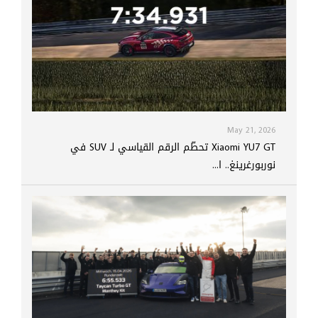
May 21, 2026
Xiaomi YU7 GT تحطّم الرقم القياسي لـ SUV في
نوربورغرينغ.. ا...