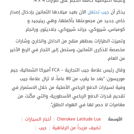
وعجلة احتياطية كاملة الحجم على طرازات 4 × 4.
يذكر أن
جيب تحتفل
الآن بعيد ميلادها الثمانين بإدخال إصدار
خاص جديد من مجموعتها بأكملها، وهي رينيجيد و
كومباس، شيروكي، جراند شيروكي، جلاديتور، ورانجلر.
وتميزت الطرازات بمظهر منقح من الداخل والخارج، وشارات
مخصصة للذكرى الثمانين، وستصل إلى التجار في الربع الأخير
من العام.
وقال رئيس علامة جيب التجارية – FCA أميركا الشمالية، جيم
موريسون: “بعد ما يقرب من 80 عاماً، لا تزال علامة جيب
وفية لسيارات الدفع الرباعي الأصلية من خلال الاستمرار في
تقديم قدرات الدفع الرباعي الأسطورية، والتي مكّنت من
مغامرات لا حصر لها في الهواء الطلق”.
Cherokee Latitude Lux
أخبار السيارات
الأوسمة:
تضيف مزيداً من الرفاهية
جيب