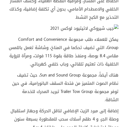
الحفاظ على المسار، ومراقبة النقطة العمياء، وكشف المسار
الخلفي والاصطدام الأمامي، بدون أي تكلفة إضافية، وكذلك
التحذير مع الكبح النشط.
يمكن للعملاء طلب مجموعة Comfort and Convenience
Group، التي تضيف تحكما في المناخ، وشاشة تعمل باللمس
مقاس 8.4 بوصة، ومنفذ طاقة بقوة 115 فولت، ومرآة للرؤية
الخلفية ذات تعتيم تلقائي، وباب خلفي كهربائي.
هناك أيضاً، مجموعة Sun and Sound Group، حيث تضيف
نظام الصوت المتميز من فتحة السقف البانورامية، في حين
توفر مجموعة Trailer Tow Group تبريد المحرك للخدمة
الشاقة.
إضافة إلى مبرد الزيت الإضافي لناقل الحركة وجهاز استقبال
وصلة الجر، و 4 طقم أسلاك سحب للمقطورة بسبعة سنون