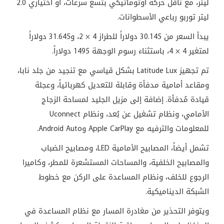
ليتر، مع ناقل حركة أوتوماتيكي بتسع سرعات، أو اختياري 2.0
ليتر توربو رباعي الأسطوانات.
يبدأ السعر من 30.145 دولاراً للطراز 4 × 2، و31.645 دولاراً
لمتغير 4 × 4، باستثناء رسوم الوجهة 1495 دولاراً.
تم تجهيز Latitude Lux بشكل قياسي مع تنجيد من جلد نابا،
ومقاعد أمامية مدفأة وقابلة للتعديل كهربائياً، وعجلة
قيادة مُدفأة. إضافة إلى مزيل الجليد لمساحة الزجاج
الأمامي، ونظام تشغيل عن بُعد، ونظام Uconnect
للمعلومات والترفيه مع Apple CarPlay وAndroid Auto.
تشمل أيضاً، المصابيح الأمامية LED، ومصابيح الضباب
والمصابيح الخلفية، والمساحات المستشعرة للمطر، وكاميرا
الرجوع للخلف، ونظام المساعدة على الركن مع خطوط
الشبكة الديناميكية.
ويتوفر التحذير من مغادرة المسار مع نظام المساعدة في