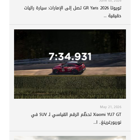
June 05, 2026
تويوتا GR Yaris 2026 تصل إلى الإمارات: سيارة راليات
حقيقية ...
May 21, 2026
Xiaomi YU7 GT تحطّم الرقم القياسي لـ SUV في
نوربورغرينغ.. ا...