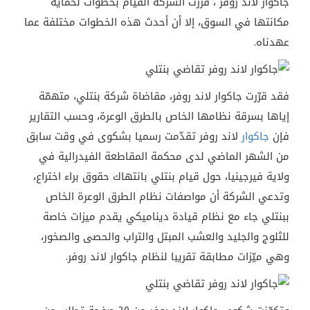
جاكوار لاند روفر ، قرّرت الشركة القيام بخطوات لحماية
مكانتها في السوق، إلا أن أحدث هذه الخطوات مختلفة عما
عهدناه.
فقد قرّرت جاكوار لاند روفر، مقاضاة شركة بنتلي، متهمّة
إياها بسرقة نظامها الخاص بالطرق الوعرة، وحسب التقارير
فإن
جاكوار
لاند روفر تقدّمت رسميا بشكوى في وقت سابق
من الشهر الماضي لدى محكمة المقاطعة الفيدرالية في
ولاية فيرجينيا، حول قيام بنتلي بانتهاك حقوق براء اختراع،
وتدعي الشركة أن مواصفات نظام الطرق الوعرة الخاص
ببنتلي جاء مع نظام قيادة ديناميكي يقدم ميزات خاصة
للثلوج والجليد والعشب المبتل والتراب والحصى والصخور،
وهي ميّزات مطابقة تقريبا لنظام جاكوار لاند روفر.