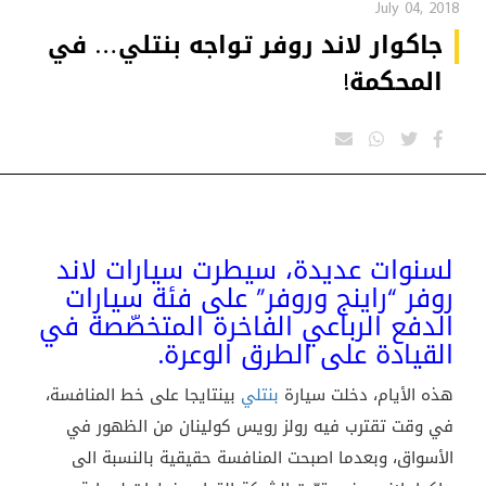
July 04, 2018
جاكوار لاند روفر تواجه بنتلي… في
المحكمة!
لسنوات عديدة، سيطرت سيارات لاند
روفر “راينج وروفر” على فئة سيارات
الدفع الرباعي الفاخرة المتخصّصة في
القيادة على الطرق الوعرة.
هذه الأيام، دخلت سيارة
بنتلي
بينتايجا على خط المنافسة،
في وقت تقترب فيه رولز رويس كولينان من الظهور في
الأسواق، وبعدما اصبحت المنافسة حقيقية بالنسبة الى