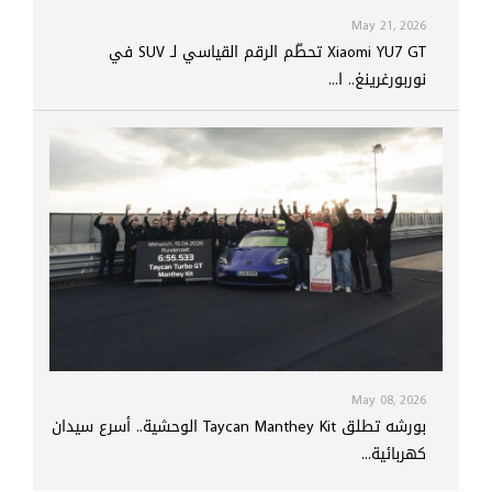
May 21, 2026
Xiaomi YU7 GT تحطّم الرقم القياسي لـ SUV في
نوربورغرينغ.. ا...
May 08, 2026
بورشه تطلق Taycan Manthey Kit الوحشية.. أسرع سيدان
كهربائية...