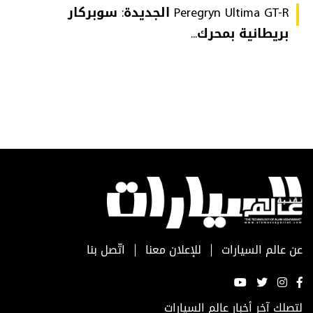
Peregryn Ultima GT-R الجديدة: سوبركار
بريطانية بمحرك...
عن عالم السيارات
للإعلان معنا
اتّصل بنا
لتصلك آخر أخبار عالم السيارات