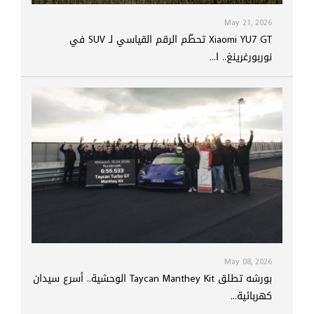
May 21, 2026
Xiaomi YU7 GT تحطّم الرقم القياسي لـ SUV في
نوربورغرينغ.. ا...
May 08, 2026
بورشه تطلق Taycan Manthey Kit الوحشية.. أسرع سيدان
كهربائية...