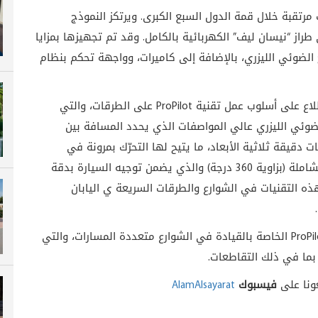
رتقبة خلال قمة الدول السبع الكبرى. ويرتكز النموذج
ى طراز “نيسان ليف” الكهربائية بالكامل. وقد تم تجهيزها بمزايا
 الضوئي الليزري، بالإضافة إلى كاميرات، وواجهة تحكم بنظام
طلاع على أسلوب عمل تقنية
ProPilot
على الطرقات، والتي
ضوئي الليزري عالي المواصفات الذي يحدد المسافة بين
 دقيقة ثلاثية الأبعاد، ما يتيح لها التحرّك بمرونة في
المساحات الضيقة. والثانية نظام الرؤية المحيطية الشاملة (بزاوية 360 درجة) والذي يضمن توجيه السيارة بدقة
هذه التقنيات في الشوارع والطرقات السريعة ي اليابان
.
ProPi
الخاصة بالقيادة في الشوارع متعددة المسارات، والتي
بما في ذلك التقاطعات.
عونا على
فيسبوك
AlamAlsayarat