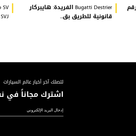
تُحطّم رقم
Bugatti Destrier الفريدة: هايبركار
قانونية للطريق بق...
or SVJ
لتصلك آخر أخبار عالم السيارات
اشترك مجاناً في نش