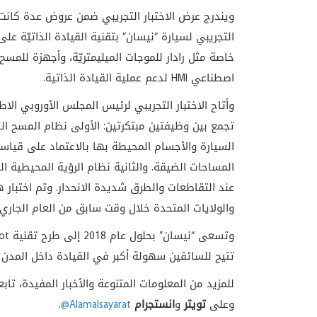
ويندرج عرض الاختبار التجريبي ضمن عروض عدة كانت م
التجريبي لسيارة “نيسان” بتقنية القيادة الذاتيّة عل
خاصة مثل رادار للموجات الميليمتريّة، وأجهزة للمسح
اصطناعي
HMI
لدعم عملية القيادة الذاتية
.
وأتاح الاختبار التجريبي لرئيس المجلس الأوروبي الا
تجمع بين وظيفتين مبتكرتين: الأولى نظام المسح ال
السيارة والأجسام المحيطة بها بالاعتماد على قياسات
عند التقاطعات والطرق شديدة الانحدار. وتم اختبار 
والولايات المتحدة خلال وقت سابق من العام الجاري
وتسعى “نيسان” بحلول عام 2018 إلى طرح تقنية
lot
تتيح للسائقين سهولة أكبر في القيادة داخل المدن 
للمزيد من المعلومات المتنوعة والأخبار المفيدة، تاب
وعلى
تويتر
و
انستجرام
@Alamalsayarat
.