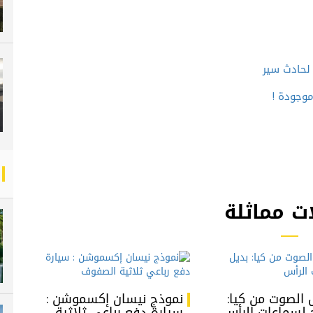
لحادث سير
موجودة !
ت مماثلة
 الصوت من كيا:
نموذج نيسان إكسموشن :
ح لسماعات الرأس
سيارة دفع رباعي ثلاثية