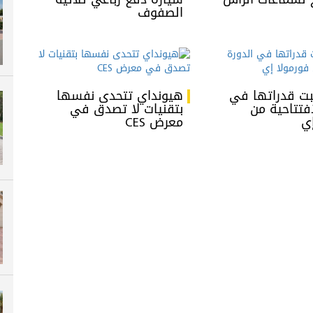
الصفوف
بت قدراتها في
هيونداي تتحدى نفسها
افتتاحية من
بتقنيات لا تصدق في
إي
معرض CES