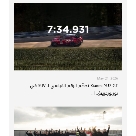
May 21, 2026
Xiaomi YU7 GT تحطّم الرقم القياسي لـ SUV في
نوربورغرينغ.. ا...