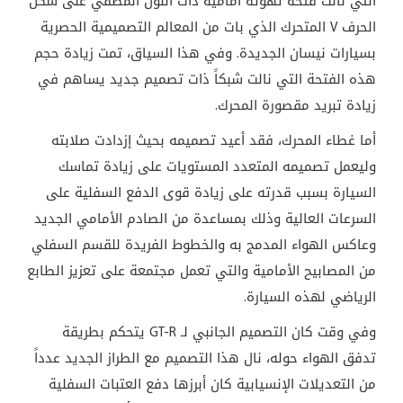
التي نالت فتحة تهوئة أمامية ذات اللون المطفي على شكل
الحرف
V
المتحرك الذي بات من المعالم التصميمية الحصرية
بسيارات نيسان الجديدة. وفي هذا السياق، تمت زيادة حجم
هذه الفتحة التي نالت شبكاً ذات تصميم جديد يساهم في
زيادة تبريد مقصورة المحرك.
أما غطاء المحرك، فقد أعيد تصميمه بحيث إزدادت صلابته
وليعمل تصميمه المتعدد المستويات على زيادة تماسك
السيارة بسبب قدرته على زيادة قوى الدفع السفلية على
السرعات العالية وذلك بمساعدة من الصادم الأمامي الجديد
وعاكس الهواء المدمج به والخطوط الفريدة للقسم السفلي
من المصابيح الأمامية والتي تعمل مجتمعة على تعزيز الطابع
الرياضي لهذه السيارة
.
وفي وقت كان التصميم الجانبي لـ
GT-R
يتحكم بطريقة
تدفق الهواء حوله، نال هذا التصميم مع الطراز الجديد عدداً
من التعديلات الإنسيابية كان أبرزها دفع العتبات السفلية