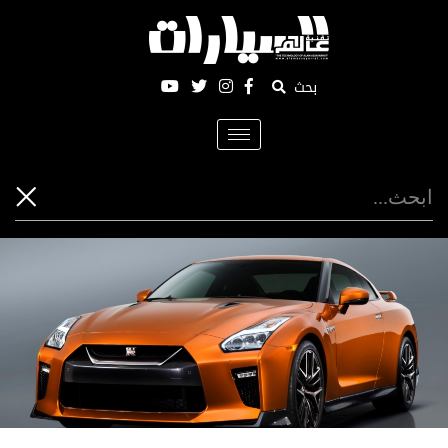
بحث
Toggle
navigation