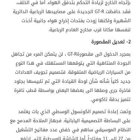
بإتجاه الخارج لزيادة التحكم بتدفق الهواء. أما في الخلف،
فقد حافظت
GT-R
الجديدة على مصابيحها الرباعية الدائرية
الشهيرة ولكنها زودت بفتحات إخراج هواء جانبية أخذت
لنفسها مكانا قرب مخارج العادم الرباعية.
2- تعديل المقصورة
بمجرد الدخول الى مقصورة
GT-R
، لن يتمكن المرء من تجاهل
الجودة المنتاهية التي يتوقعها المستهلك في هذا النوع
من السيارات الرياضية المتفوقة. فتصميم تجويف العدادات
جديد كلياً شأنه شأن لوحة القيادة التي تم تلبيسها بجلود
فاخرة جرى وصلها الى بعضها البعض بواسطة قطب نافرة
تتميز بدقة تاكومي.
وتمت إعادة تصميم الكونسول الوسطي الذي بات يعتمد
على البساطة التصميمية اليابانية. فجهاز الملاحة المدمج مع
النظام الموسيقي ساهم في خفض عدد مفاتيح التشغيل
من 27 الى 11 مفتاحاً. أما الشاشة الوسطية التي إرتفع