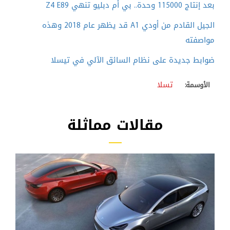
بعد إنتاج 115000 وحدة.. بي أم دبليو تنهي Z4 E89
الجيل القادم من أودي A1 قد يظهر عام 2018 وهذه
مواصفته
ضوابط جديدة على نظام السائق الآلي في تيسلا
تسلا
الأوسمة:
مقالات مماثلة