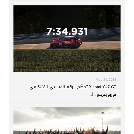
May 21, 2026
Xiaomi YU7 GT تحطّم الرقم القياسي لـ SUV في
نوربورغرينغ.. ا...