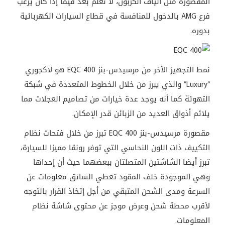
المقصورة مثل ألياف الكربون، لا نعلم بعد فيما إذا كان يرغب
فرع AMG بالدخول للمنافسة في قطاع السيارات الكهربائية
بدوره.
نمط التجهيز الآخر من مرسيدس-بنز EQC 400 هو لاكجوري
“Luxury” والذي يبرز من خلال الخطوط المتعددة في شبكة
التهوئة كما أنه يوجد عدة خيارات من تصاميم العجلات مما
يلائم أذواق العديد من الزبائن قدر الإمكان.
مقصورة مرسيدس-بنز EQC 400 تبرز من خلال فتحات نظام
التكييف ذات اللون النحاسي التي توفر رونقا مميزا للسيارة،
تبرز أيضا الشاشتين المتصلتان ببعضهما حيث أن إحداها
وهي الموجودة خلف المقود تعطي السائق معلومات عن
السرعة ومدى الشحن المتبقي من أجل إتخاذ القرار بالتوجه
لأقرب محطة شحن وعرض موجز عن محتوى شاشة نظام
المعلومات.