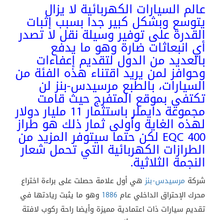
عالم السيارات الكهربائية لا يزال
يتوسع وبشكل كبير جدا بسبب إثبات
القدرة على توفير وسيلة نقل لا تصدر
أي انبعاثات ضارة وهو ما يدفع
بالعديد من الدول لتقديم إعفاءات
وحوافز لمن يريد اقتناء هذه الفئة من
السيارات، بالطبع مرسيدس-بنز لن
تكتفي بموقع المتفرج حيث قامت
مجموعة دايملر باستثمار 11 مليار دولار
لهذه الغاية وأولى ثمار ذلك هو طراز
EQC 400 لكن حتما سيتوفر المزيد من
الطرازات الكهربائية التي تحمل شعار
النجمة الثلاثية.
شركة
مرسيدس-بنز
هي أول علامة حصلت على براءة اختراع
محرك الإحتراق الداخلي عام
1886
وهو ما يثبت ريادتها في
تقديم سيارات ذات اعتمادية مميزة وأيضا راحة ركوب لافتة