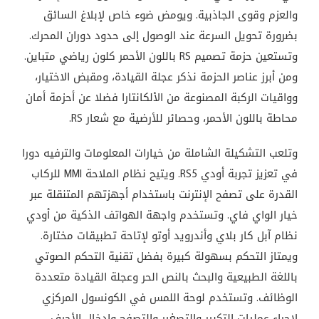
والعزم
وقوى
الجاذبية
.
ويومض
ضوء
خاص
لإبلاغ
السائق
بضرورة
تحويل
السرعة
عند
الوصول
إلى
حدود
دوران
المحرك
.
وتستعين
حزمة
تصميم
RS
باللون
الأحمر
كلون
رياضي
متباين
.
ومن
أبرز
عناصر
الحزمة
نذكر
عجلة
القيادة،
ومقبض
الاختيار،
وواقيات
الركبة
المصنوعة
من
الألكانتارا
فضلا
عن
أحزمة
أمان
محاطة
باللون
الأحمر،
وحصائر
للأرضية
مع
شعار
RS.
وتلعب
التشكيلة
الشاملة
من
خيارات
المعلومات
والترفيه
دورا
في
تعزيز
تجربة أودي RS5
.
ويتيح
نظام
الملاحة
MMI
للركاب
القدرة
على
تصفح
الإنترنت
باستخدام
أجهزتهم
المتنقلة
عبر
خيار
الواي
فاي
.
وتستخدم
واجهة
الهواتف
الذكية
من
أودي
نظام
آبل
كار
بلاي
وأندرويد
أوتو
لإتاحة
تطبيقات
مختارة
.
ويمتاز
التحكم
بسهولة
كبيرة
بفضل
تقنية
التحكم
الصوتي
باللغة
الطبيعية
والبحث
بالنص
الحر
وعجلة
القيادة
متعددة
الوظائف
.
وتستخدم
لوحة
اللمس
في
الكونسول
المركزي
لإجراء
عمليات
التكبير
والتصغير
والتصفح
وإدخال
الأحرف
.