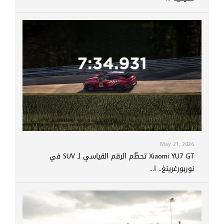
May 21, 2026
Xiaomi YU7 GT تحطّم الرقم القياسي لـ SUV في
نوربورغرينغ.. ا...