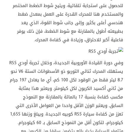
للحصول
على
استجابة
تلقائية
.
ويتيح
شوط
الضغط
المختصر
والمستخدم
هنا
للمحرك
القدرة
على
العمل
بمعدل
ضغط
هندسي
أعلى
بكثير
.
وإلى
جانب
شوط
القوة،
الذي
يعد
بطبيعته
أطول
بالمقارنة
مع
شوط
الضغط،
فإن
ذلك
يوفر
فاعلية
أكبر
للاحتراق،
وزيادة
في
كفاءة
المحرك
.
وفي
دورة
القيادة
الأوروبية
الجديدة،
وخلال تجربة أودي RS5
يستهلك
المحرك
ثنائي
التوربو
ذو
الأسطوانات
الستة
V6
نحو
8.7
ليتر
فقط
من
الوقود
لكل
100
كم،
أي
ما
يعادل
197
جرام
من
ثاني
أكسيد
الكربون
لكل
كيلومتر
.
ويعتبر
هذا
بمثابة
مكسب
كفاءة
بنسبة
17
بالمائة
بالمقارنة
مع
النموذج
السابق
.
ويعتبر
الوزن
الأقل
واحدا
من
العوامل
الأخرى
التي
تعزز
من
كفاءة
سيارة
RS5
كوبيه
الجديدة
.
ويبلغ
وزنها
1,655
كيلوجرام،
لتكون
أقل
من
النموذج
السابق
بـ
60
كيلوجرام
.
وتتوفر
السيارة
بخيار
رائع
يتضمن
سقفا
من
الكربون
مع