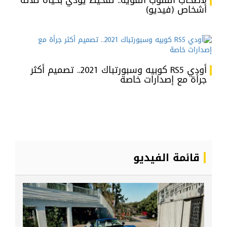
لأصحاب القلوب القوية.. تفحيط يودي بحياة ثلاثة
أشخاص (فيديو)
أودي RS5 كوبيه وسبورتباك 2021.. تصميم أكثر
جرأة مع إصدارات خاصة
قائمة الفيديو