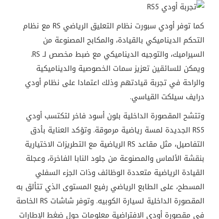
كما
توفر
أودي
سبورت
نظام
التعليق
الرياضي
RS
مع
نظام
التحكم
الديناميكي
بالقيادة،
والمكابح
المصنوعة
من
السيراميك،
والتوجيه
الديناميكي
مع
ضبط
مخصص
لـ
RS.
ويمكن
للسائقين
تعزيز
سمات
الخصوصية
والديناميكية
والراحة
في
تجربة
قيادتهم
وذلك
اعتمادا
على
نظام
أودي
درايف
سيلكت
القياسي
.
وتتشح
المقصورة
الداخلية
بلون
أسود
فاخر
لتكتسب
أودي
RS5
الجديدة
لمسة
رياضية
مرموقة
.
وتؤكد
العناية
بأدق
التفاصيل،
مثل
مقاعد
RS
الرياضية
مع
التطريزات
الاختيارية
بنقشة
الألماس
والمصنوعة
من
جلود
النابا
الفاخرة،
وعجلة
القيادة
الرياضية
متعددة
الوظائف
وذات
الجزء
السفلي
المسطح،
على
الطابع
الرياضي
رفيع
المستوى
الذي
تتألق
به
المقصورة
الداخلية
لسيارة
الكوبيه
.
وتوفر
شاشات
RS
الخاصة
في
مقصورة
أودي
الافتراضية
معلومات
حول
ضغط
الإطارات