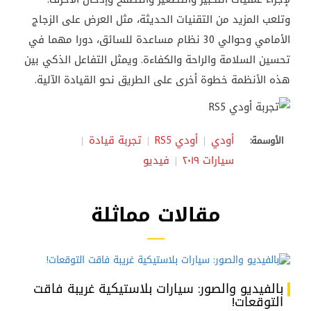
وتلعب
المزيد
من
التقنيات
الحديثة،
مثل
العرض
على
الزجاج
الأمامي
وحوالي
30
نظام
مساعدة
للسائق،
دورا
مهما
في
تحسين
السلامة
والراحة
والكفاءة
.
ويمثل
التفاعل
الذكي
بين
هذه
الأنظمة
خطوة
أخرى
على
الطريق
نحو
القيادة
الآلية
.
أودي
أودي RS5
تجربة قيادة
الأوسمة:
سيارات ٢٠١٩
فيديو
مقالات مماثلة
بالفيديو والصور: سيارات بلاستيكية غريبة فاقت
التوقعات!