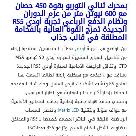
بمحرك
ثنائي
التوربو
بقوة
450
حصان
مع
600
نيوتن
متر
من
عزم
الدوران
ونظام
الدفع
الرباعي
تجربة
أودي
RS5
الجديدة
تمزج
القوة
العالية
بالفخامة
المطلقة
في
قالب
جذاب
من الواضح في تجربة
أودي
RS5 أن المصممين استمدوا
إيحاء
من
تفاصيل
السباق
المتميزة
لسيارة
أودي
90
كواترو
IMSA
GTO.
وتتألق
الواجهة
الأمامية
لسيارة
أودي
RS5
الجديدة
بمنافذ
هواء
ضخمة
مع
هيكلية
رائعة
لطالما
اتسمت
بها
نماذج
RS
وتشبه
تشكيلات
قرص
العسل
.
وجاء
شبك
المقدمة
المحاط
بإطار
أكثر
عرضا
بالمقارنة
مع
الطراز
القياسي
.
وتنساب
منافذ
هواء
جانبية
إضافية
بجانب
المصابيح
الأمامية
مع
حواف
ملوّنة
وبتقنية
Matrix LED
.
وتتضح
اللمسات
الرياضية
الأنيقة
في
الناشر
المصمم
خصيصا
لـ
RS5
والمداخن
بيضاوية
الشكل
لنظام
العادم
.
وتزهو
RS5
بعجلاتها