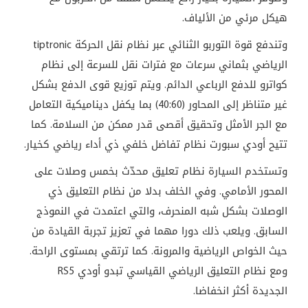
هيكل
مرئي
من
الألياف
.
وتندفع
قوة
التوربو
الثنائي
عبر
نظام
نقل
الحركة
tiptronic
الرياضي
بثماني
سرعات
مع
فترات
نقل
للسرعة
إلى
نظام
كواترو
للدفع
الرباعي
الدائم
.
ويتم
توزيع
قوى
الدفع
بشكل
غير
متناظر
إلى
المحاور
(40:60)
بما
يكفل
ديناميكية
التعامل
مع
الجر
الأمثل
وتحقيق
أقصى
قدر
ممكن
من
السلامة
.
كما
تتيح
أودي
سبورت
نظام
تفاضل
خلفي
ذي
أداء
رياضي
كخيار
.
وتستخدم
السيارة
نظام
تعليق
محدّث
بخمس
وصلات
على
المحور
الأمامي
.
وفي
الخلف
بدلا
من
نظام
التعليق
ذي
الوصلات
بشكل
شبه
المنحرف،
والتي
اعتمدت
في
النموذج
السابق
.
ويلعب
ذلك
دورا
مهما
في
تعزيز
تجربة
القيادة
من
حيث
الخواص
الرياضية
والمرونة
.
كما
ترتقي
بمستوى
الراحة
.
ومع
نظام
التعليق
الرياضي
القياسي
تبدو
أودي
RS5
الجديدة
أكثر
انخفاضا
.