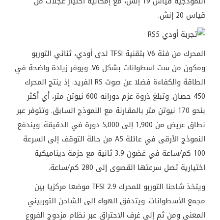
النموذجية
قياس
19
إنش،
مع
إمكانية
اختيار
عجلات
من
قياس
20
إنش
.
المحرك
من
فئة
V6
بتقنية
TFSI
لدى
أودي،
ثنائي
التوربو
ومكون
من
ست
اسطوانات
بشكل
V6.
ويوفر
زيادة
واضحة
في
الطاقة
والكفاءة
فضلا
عن
صوت
RS
الفريد
.
إذ
ينتج
المحرك
450
حصان
.
وتبلغ
ذروة
عزم
دورانه
600
نيوتن
متر،
أي
أكثر
بنحو
170
نيوتن
متر
بالمقارنة
مع
النموذج
السابق
.
وتتوفر
عبر
نطاق
عريض
من
1,900
إلى
5,000
دورة
في
الدقيقة
.
ويندفع
النموذج
الأرقى
في
عائلة
A5
من
حالة
التوقف
إلى
السرعة
100
كم
/
ساعة
في
غضون
3.9
ثانية
مع
حزمة
ديناميكية
اختيارية
تصل
سرعتها
القصوى
إلى
280
كم
/
ساعة
.
ويتخذ
شاحنا
التوربو
للمحرك
2.9 TFSI
موضعا
مركزيا
بين
مجمع
الأسطوانات
.
ويتدفق
الهواء
إلى
الشاحن
التوربيني
المعني
ومن
ثم
إلى
غرف
الاحتراق
عبر
نظام
مزدوج
الفروع