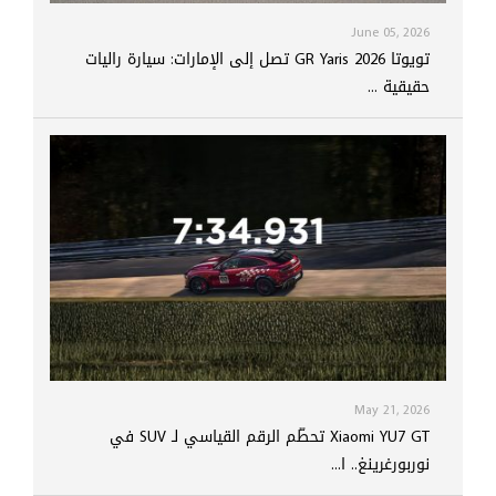
June 05, 2026
تويوتا GR Yaris 2026 تصل إلى الإمارات: سيارة راليات
حقيقية ...
May 21, 2026
Xiaomi YU7 GT تحطّم الرقم القياسي لـ SUV في
نوربورغرينغ.. ا...