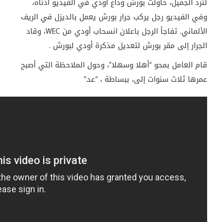
لترد الجميل، حاولت بورش وداع أودي في الفيديو أدناه،
وفي الفيديو رجل يركب جرار بورش يعمل بالديزل في الريف
الألماني. تفاجأ الرجل باعلان انسحاب أودي من WEC، وقاد
الجرار إلى مقر بورش لتعديل مذكرة أودي لبورش .
قام العامل بمحو “أهلا وسهلا”، وحول الملاحظة التي أصبح
عمرها ثلاث سنوات إلى، ببساطة ، “عد.”