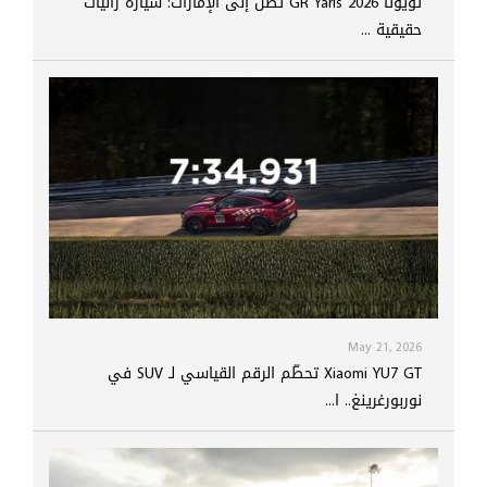
تويوتا GR Yaris 2026 تصل إلى الإمارات: سيارة راليات
حقيقية ...
May 21, 2026
Xiaomi YU7 GT تحطّم الرقم القياسي لـ SUV في
نوربورغرينغ.. ا...