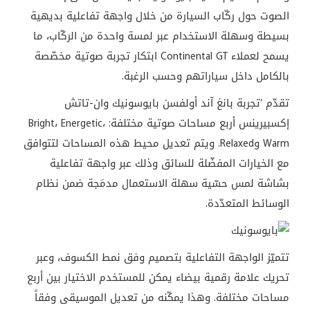
الصوت حول ركّاب السيارة من خلال واجهة تفاعلية بديهية
بسيطة وسهلة الاستخدام عبر لمسة واحدة من الركّاب، ما
يسمح لعملاء
Continental GT
ابتكار تجربة صوتية مخصّصة
بالكامل داخل سياراتهم وحسب الرغبة.
تقدّم ’تجربة بانغ آند أولفسن بايوسونيك وان-تاتش
إكسبيرينس
أربع مساحات صوتية مختلفة:
،
Energetic
،
Bright
Warm
و
Relaxed
. ويتم تعديل محيط هذه المساحات لتتوافق
مع الخيارات المفضّلة للسائق وذلك عبر واجهة تفاعلية
بشاشة لمس حسّية سهلة الاستعمال مدمَجة ضمن نظام
الوسائط المتعدّدة.
تتميّز الواجهة التفاعلية بتصميم وفق نمط الكسوف، وعبر
تحريك علامة رقمية بيضاء يمكن للمستخدم الاختيار بين أربع
مساحات مختلفة. وهذا يمكّنه من تعديل الموسيقى وفقاً