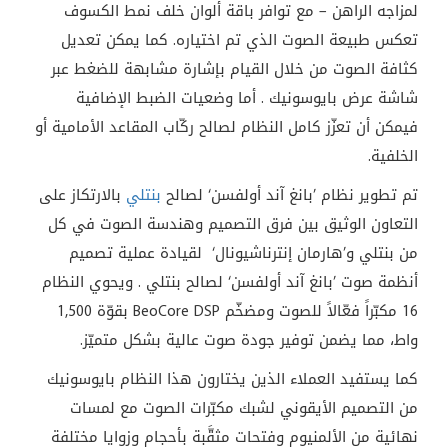
لمزاجه الراهن – مع توافر باقة ألوان خلف نمط الكسوف
تعكس طبيعة الصوت الذي تم اختياره. كما يمكن تعديل
كثافة الصوت من خلال القيام بإشارة مشابهة للضغط عبر
شاشة عرض بايوسونيك . أما وضعيات الضبط الإضافية
فيمكن أن تعزّز كامل النظام لصالح ركّاب المقاعد الأمامية أو
الخلفية.
تم تطوير نظام ’بانغ آند أولفسن‘ لصالح
بنتلي
بالارتكاز على
التعاون الوثيق بين فرق التصميم وهندسة الصوت في كل
من
بنتلي
و’هارمان إنترناشيونال‘
لقيادة عملية تصميم
أنظمة صوت ’بانغ آند أولفسن‘ لصالح
بنتلي
. ويحوي النظام
16
مكبّراً فعّالاً للصوت ومضخّم
BeoCore DSP
بقوّة
1,500
واط، مما يضمن توفير جودة صوت عالية بشكل متميّز.
كما يستفيد العملاء الذين يختارون هذا النظام بايوسونيك
من التصميم الأيقوني لشبك مكبّرات الصوت مع لمسات
نهائية من الألمنيوم وفتحات مثقَّبة بأحجام وزوايا مختلفة