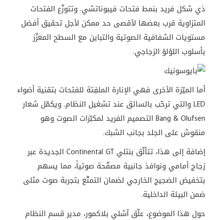
ذي شكل فريد بنمط فتحات فيبوناتشي. وتتوزّع الفتحات
المتزاوية قرب بعضها لأقصى حد ممكن لأجل تحقيق أفضل
مستويات الشفافية الصوتية والتباين مع السطح المعزّز
بأسلوب اللؤلؤ الزجاجي.
أما الميّزة الأخرى فهي الإنارة الملفِتة للفتحات بتقنية أضواء
LED
والتي ترحّب بالسائق عند تشغيل النظام. ويكمّل شعار
Bang & Olufsen
التصميم الفريد لمكبّرات الصوت وهو
منقوش على الجلد بجانب الشبك.
إضافة إلى هذا، تتألّق
بنتلي Continental GT
الجديدة عبر
زجاج أمامي ونوافذ جانبية مصفّحة صوتياً، مما يسهم
بتخفيض الضجيج الخارجي لضمان التمتّع بتجربة صوت مثلى
ضمن البيئة الداخلية.
حول هذا الموضوع، علّق آشلي بلاكمور، مدير قسم النظام