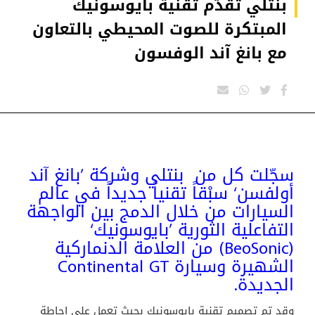
بنتلي تقدّم تقنية بايوسونيك
المبتكرة للصوت المحيطي بالتعاون
مع بانغ آند الوفسون
سجّلت كل من
بنتلي
وشركة ’بانغ آند
أولفسن‘
سبْقاً تقنياً جديداً في عالم
السيارات من خلال الدمج بين الواجهة
التفاعلية الثورية ’بايوسونيك‘
(
BeoSonic
) من العلامة الدنماركية
الشهيرة وسيارة
Continental GT
الجديدة.
وقد تم تصميم تقنية بايوسونيك بحيث تعمل على إحاطة