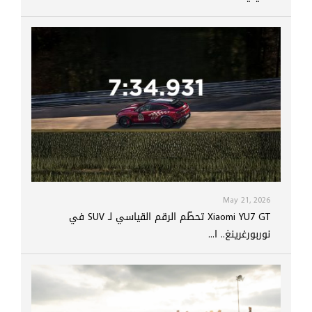
May 21, 2026
Xiaomi YU7 GT تحطّم الرقم القياسي لـ SUV في
نوربورغرينغ.. ا...