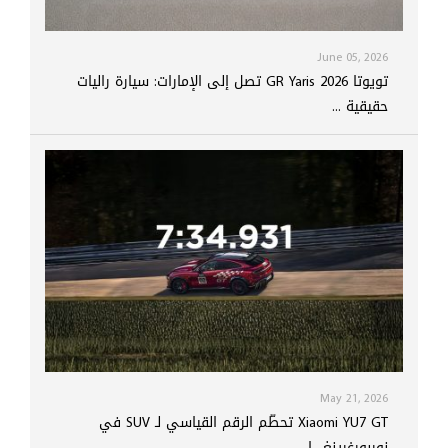
June 05, 2026
تويوتا GR Yaris 2026 تصل إلى الإمارات: سيارة راليات
حقيقية ...
May 21, 2026
Xiaomi YU7 GT تحطّم الرقم القياسي لـ SUV في
نوربورغرينغ.. ا...