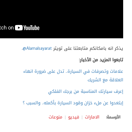
يذكر انه بامكانكم متابعتنا على تويتر
@Alamalsayarat
.
تابعوا المزيد من الأخبار:
علامات وتصرفات في السيارة.. تدل على ضرورة انهاء
العلاقة مع الشريك
إعرف سيارتك المناسبة من برجك الفلكي
إبتعدوا عن ملء خزان وقود السيارة بأكمله.. والسبب ؟
الامارات
فيديو
منوعات
الأوسمة: