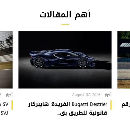
أهم المقالات
6
August 07, 2026
أخبار
أخبار
تُحطّم رقم
Bugatti Destrier الفريدة: هايبركار
قانونية للطريق بق...
or SVJ