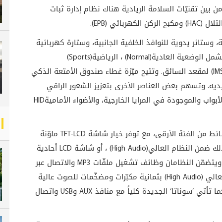
بين تقنيّات السلامة الريادية هناك نظام إدارة ثبات
تلال
(HAC)
ومكبح الركن الكهربائي
(EPB)
.
وستائر يدوية للنوافذ الخلفية الجانبية، وستارة كهربائية
شمل الوضعية العادية
(Normal)
، الرياضية
(Sports)
(IM
لمقعد السائق. وتتيح ميّزة غطاء صندوق الأمتعة الذكي
ديه. وتسهم بعض العناصر الأخرى بتعزيز الشعور الراقي
واب والموجودة في المرايا الخارجية، والأضواء الأمامية
HID
وسائط من الفئة الأرقى، مع توفر خيار شاشة
TFT-LCD
ملوّنة
(High Audio)
، أو شاشة
LCD
أحادية
ويتضمّن النظامان وظائف تشغيل ملفّات
MP3
والاتصال عبر
عالي
(High Audio)
بثمانية مكبّرات ومضخّمات للصوت عالية
 كما تأتي ’سوناتا‘ الجديدة كلياً مع منافذ
AUX
و
USB
واتصال