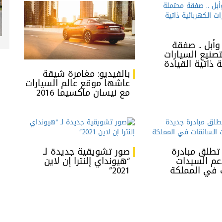
أبل .. صفقة
صنيع السيارات
ة ذاتية القيادة
بالفيديو: مغامرة شيقة
عاشها موقع عالم السيارات
مع نيسان ماكسيما 2016
تطلق مبادرة
صور تشويقية جديدة لـ
عم السيدات
“هيونداي إلنترا إن لاين
 في المملكة
2021”