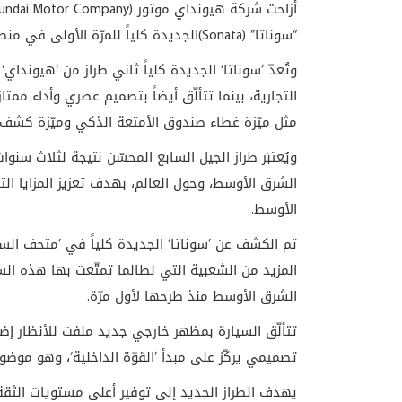
أزاحت شركة هيونداي موتور
undai Motor Company)
“سوناتا”
(Sonata)
الجديدة كلياً للمرّة الأولى في من
التجارية، بينما تتألّق أيضاً بتصميم عصري وأداء ممت
مثل ميّزة غطاء صندوق الأمتعة الذكي وميّزة كشف 
ويُعتبَر طراز الجيل السابع المحسّن نتيجة لثلاث سن
الشرق الأوسط، وحول العالم، بهدف تعزيز المزايا الت
الأوسط
.
تم الكشف عن ’سوناتا‘ الجديدة كلياً في ’متحف السي
المزيد من الشعبية التي لطالما تمتّعت بها هذه السيا
الشرق الأوسط منذ طرحها لأول مرّة.
تتألّق السيارة بمظهر خارجي جديد ملفت للأنظار إ
تصميمي يركّز على مبدأ ’القوّة الداخلية‘، وهو موضو
يهدف الطراز الجديد إلى توفير أعلى مستويات الثق