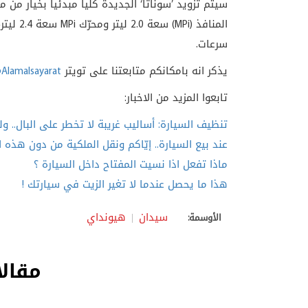
سيتم تزويد ’سوناتا‘ الجديدة كلياً مبدئياً بخيار م
المنافذ (
MPi
) سعة 2.0 ليتر ومحرّك
MPi
سعة 4
سرعات.
يذكر انه بامكانكم متابعتنا على تويتر
Alamalsayarat
تابعوا المزيد من الاخبار:
تنظيف السيارة: أساليب غريبة لا تخطر على البال.. ول
عند بيع السيارة.. إيّاكم ونقل الملكية من دون هذه ا
ماذا تفعل اذا نسيت المفتاح داخل السيارة ؟
هذا ما يحصل عندما لا تغير الزيت في سيارتك !
سيدان
هيونداي
الأوسمة:
مقالا