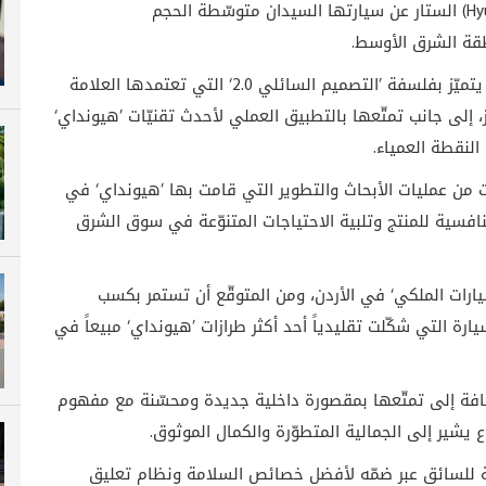
(Hy
الستار عن سيارتها السيدان متوسّطة الحجم
طقة الشرق الأوسط.
وتُعدّ ’سوناتا‘ الجديدة كلياً ثاني طراز من ’هيونداي‘ يتميّز بفلسفة ’التصميم السائلي 2.0‘ التي تعتمدها العلامة
از، إلى جانب تمتّعها بالتطبيق العملي لأحدث تقنيّات ’هيونداي‘
النقطة العمياء
.
وات من عمليات الأبحاث والتطوير التي قامت بها ’هيونداي‘ في
نافسية للمنتج وتلبية الاحتياجات المتنوّعة في سوق الشرق
ارات الملكي‘ في الأردن، ومن المتوقّع أن تستمر بكسب
رة التي شكّلت تقليدياً أحد أكثر طرازات ’هيونداي‘ مبيعاً في
ضافة إلى تمتّعها بمقصورة داخلية جديدة ومحسّنة مع مفهوم
ع يشير إلى الجمالية المتطوّرة والكمال الموثوق
.
ة للسائق عبر ضمّه لأفضل خصائص السلامة ونظام تعليق