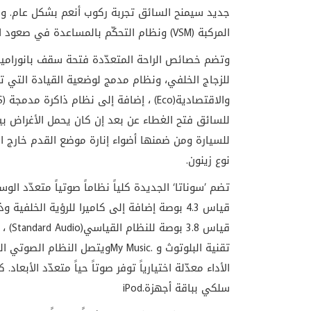
جديد سيمنح السائق تجربة ركوب أنعم بشكل عام. ومن 
المركبة
(VSM)
ونظام التحكّم بالمساعدة في صعود ال
وتضم خصائص الراحة المتعدّدة فتحة سقف بانورامية، 
للزجاج الخلفي، ونظام مدمج لوضعية القيادة التي ت
والاقتصادية
(Eco)
، إضافة إلى نظام ذاكرة مدمجة
S)
للسائق فتح الغطاء عن بعد إن كان يحمل الأغراض بي
للسيارة ومن ضمنها أضواء إنارة موضع القدم خارج الأب
نوع زينون
.
تضم ’سوناتا‘ الجديدة كلياً نظاماً صوتياً متعدّد ال
قياس 4.3 بوصة إضافة إلى كاميرا للرؤية الخلفية وذلك ضمن النظام العالي
قياس 3.8 بوصة للنظام القياسي
(Standard Audio)
، 
تقنية البلوتوث و
My Music.
ويتصل النظام الصوتي ال
الأداء معدّلة اختيارياً توفر صوتاً حياً متعدّد الأبعاد.
سلكي بباقة أجهزة
iPod.