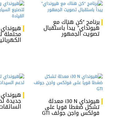
برنامج “كن هناك مع
هيونداي” يبدأ باستقبال
هيونداي و
تصويت الجمهور
محتملة لت
الكهربائي
هيونداي 
جديدة لد
هيونداي i30 N معدلة
السائقات
تشكل ضغطا قويا على
فولكس واجن جولف GTI