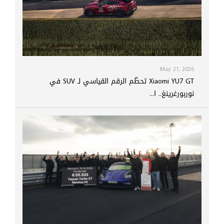
May 21, 2026
Xiaomi YU7 GT تحطّم الرقم القياسي لـ SUV في
نوربورغرينغ.. ا...