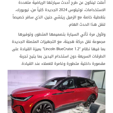
أعلنت لينكون عن طرح أحدث سيارتها الرياضية متعددة
الاستخدامات، نوتيلوس 2024 الجديدة كلياً من، نيويورك،
بتغطية خاصة مع الزميل ريتشي حنين، الذي سافر خصيصاً
لنقل هذا الحدث الهام.
ولأول مرة تأتي السيارة بتصميمها المتطور، وتوفيرها
مجموعة نقل حركة هجينة، مع التجهيزات المتصلة الجديدة
بما فيها نظام “Lincoln BlueCruise 1.2” بميزة القيادة على
الطرقات السريعة دون استخدام اليدين بما يتيح تجربة
مقصورة داخلية متطورة وغامرة للعملاء عند القيادة.