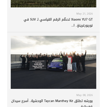
May 21, 2026
Xiaomi YU7 GT تحطّم الرقم القياسي لـ SUV في
نوربورغرينغ.. ا...
May 08, 2026
بورشه تطلق Taycan Manthey Kit الوحشية.. أسرع سيدان
كهربائية...