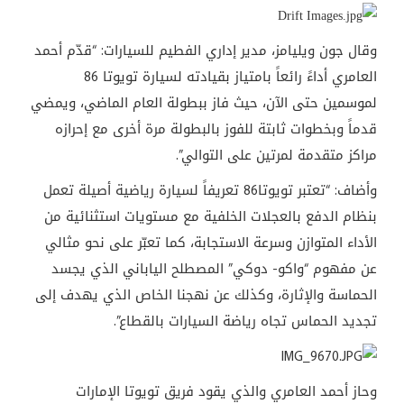
وقال جون ويليامز، مدير إداري الفطيم للسيارات: “قدّم أحمد
العامري أداءً رائعاً بامتياز بقيادته لسيارة تويوتا 86
لموسمين حتى الآن، حيث فاز ببطولة العام الماضي، ويمضي
قدماً وبخطوات ثابتة للفوز بالبطولة مرة أخرى مع إحرازه
مراكز متقدمة لمرتين على التوالي”.
وأضاف: “تعتبر تويوتا86 تعريفاً لسيارة رياضية أصيلة تعمل
بنظام الدفع بالعجلات الخلفية مع مستويات استثنائية من
الأداء المتوازن وسرعة الاستجابة، كما تعبّر على نحو مثالي
عن مفهوم “واكو- دوكي” المصطلح الياباني الذي يجسد
الحماسة والإثارة، وكذلك عن نهجنا الخاص الذي يهدف إلى
تجديد الحماس تجاه رياضة السيارات بالقطاع”.
وحاز أحمد العامري والذي يقود فريق تويوتا الإمارات