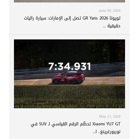
June 05, 2026
تويوتا GR Yaris 2026 تصل إلى الإمارات: سيارة راليات
حقيقية ...
May 21, 2026
Xiaomi YU7 GT تحطّم الرقم القياسي لـ SUV في
نوربورغرينغ.. ا...