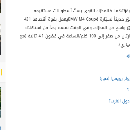
 بقوّتهما. فالمحرّك القوي بستّ أسطوانات مستقيمة
ر حديثاً لسيّارة
BMW M4 Coupé
يعمل بقوة أقصاها 431
إلى 550 نيوتن متر على حيّز واسع من المحرّك، وفي الوقت نفسه يحدّ من استهلاك
الوقود والانبعاثات بنحو 25 في المئة. وتتسارع السيارتان من صفر إلى 100 كلم/الساعة في غضون 4.1 ثانية (مع
اري).
.
@
ولز رويس! (صور)
؟
دول الغرب؟