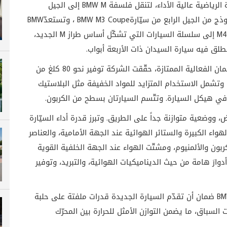
 الرياضية عالية الأداء، لتنقل فلسفة
BMW M
إلى الجيل
BMW M3 Coupe
، وتستعدّ
BMW
M
إلى سلسلة السيارات التي تشكّل أساس طراز
M
الجديد،
طلق فيه سيارة السيدان ذات الأربعة أبواب
.
وبهدف زيادة القدرة الديناميكية إلى أقصى حدّ وضمان الفعالية الممتازة، حقّقت الشركة توفير نحو 80 كلغ من
، وتشمل الاستخدام المتزايد للمواد الخفيفة مثل البلاستيك
ات في هيكل السيارة. وتتّسم السيارتان بسطح من الكربون
.
ووضعية متوازنة جداً على الطريق. وتبرز قدرة أداء السيّارة
هواء الكبيرة والستائر الهوائية عند الجهة الأمامية، والعناصر
ربون والألمنيوم، ومشتّت الهواء عند الجهة الخلفية القوية
رَ هامة من حيث الديناميكيات الهوائية، والتبريد، وتوفير
BM
ضمان أن تقدّم السيارة الجديدة قدرات ملفتة على حلبة
السباق، ما يضمن التوازن الأمثل للحرارة بين المحرّك