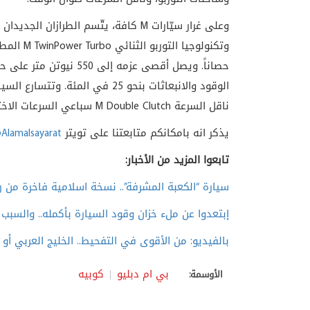
وعلى غرار سيّارات
M
كافة، يتّسم الطرازان الجديدان
وتكنولوجيا التوربو الثنائي
M TwinPower Turbo
المطوّ
حصاناً. ويصل أقصى عزمه 
ناقل السرعة
M Double Clutch
سباعي السرعات الاختي
يذكر انه بامكانكم متابعتنا على تويتر
Alamalsayarat
تابعوا المزيد من الأخبار:
سيارة “الكعبة المشرفة”.. نسخة اسلامية فاخرة من ر
إبتعدوا عن ملء خزان وقود السيارة بأكمله.. والسبب 
بالفيديو: من الأقوى في التفحيط.. الخليج العربي أو 
بي ام دبليو
كوبيه
الأوسمة: