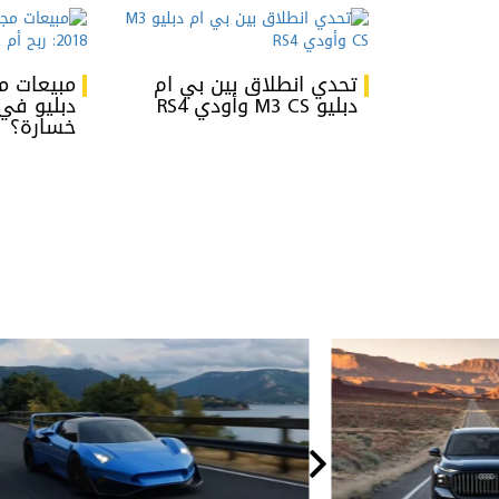
تحدي انطلاق بين بي ام
مبيعات م
دبليو M3 CS وأودي RS4
خسارة؟