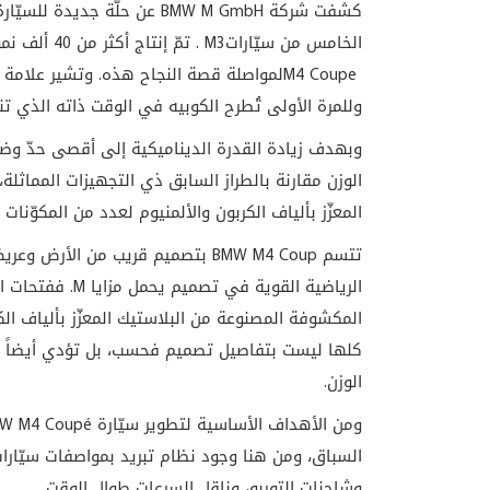
كشفت شركة
BMW M GmbH
عن حلّة جديدة للسيّارة
الخامس من سيّارات
M3
. تمّ إنتاج أكثر من 40 ألف نموذج من الجيل الرابع من سيّارة
M4 Coupe
لمواصلة قصة النجاح هذه. وتشير علامة
4
وللمرة الأولى تُطرح الكوبيه في الوقت ذاته الذي تن
الوزن مقارنة بالطراز السابق ذي التجهيزات المماثلة
المعزّز بألياف الكربون والألمنيوم لعدد من المكوّن
تتسم
BMW M4 Coup
بتصميم قريب من الأرض وعريض، 
الرياضية القوية في تصميم يحمل مزايا
M
. ففتحات ال
المكشوفة المصنوعة من البلاستيك المعزّز بألياف الك
كلها ليست بتفاصيل تصميم فحسب، بل تؤدي أيضاً أدوا
الوزن
.
ومن الأهداف الأساسية لتطوير سيّارة
W M4 Coupé
السباق، ومن هنا وجود نظام تبريد بمواصفات سيّارات 
وشاحنات التوربو، وناقل السرعات طوال الوقت
.