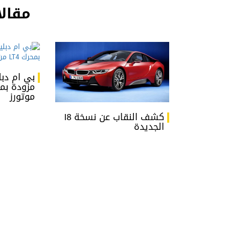
مقالا
موتورز
كشف النقاب عن نسخة I8
الجديدة