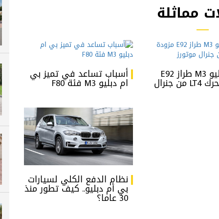
ت مماثلة
بي ام دبليو M3 طراز E92
أسباب تساعد في تميز بي
مزودة بمحرك LT4 من جنرال
ام دبليو M3 فئة F80
نظام الدفع الكلي لسيارات
بي أم دبليو.. كيف تطور منذ
30 عاما؟