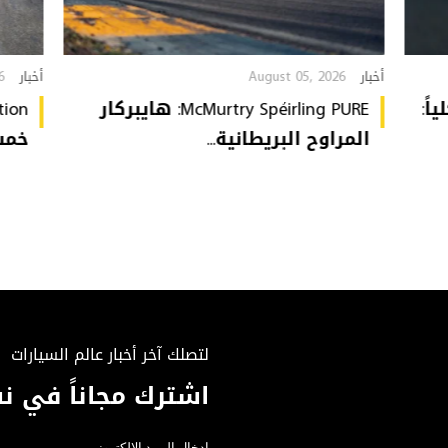
6
August 05, 2026
أخبار
أخبار
ة كلياً:
McMurtry Spéirling PURE: هايبركار
المراوح البريطانية...
خمس 
لتصلك آخر أخبار عالم السيارات
اشترك مجاناً في نش