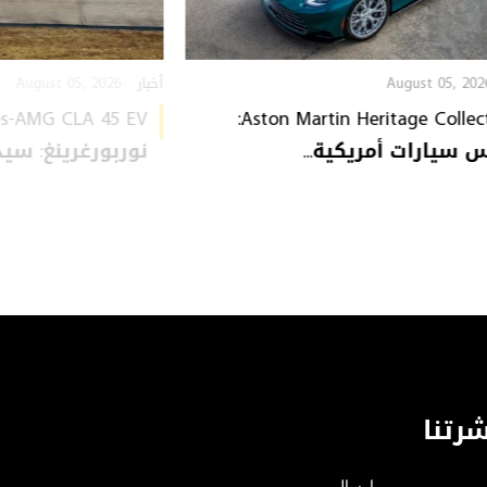
August 05, 2026
August 05, 202
أخبار
Aston Martin Heritage Collection:
سيارات أمريكية...
نوربورغرينغ: سيدا
رتنا