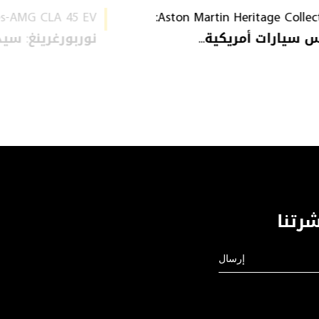
Aston Martin Heritage Collection:
سيارات أمريكية...
نوربورغرينغ: سيدا
رتنا