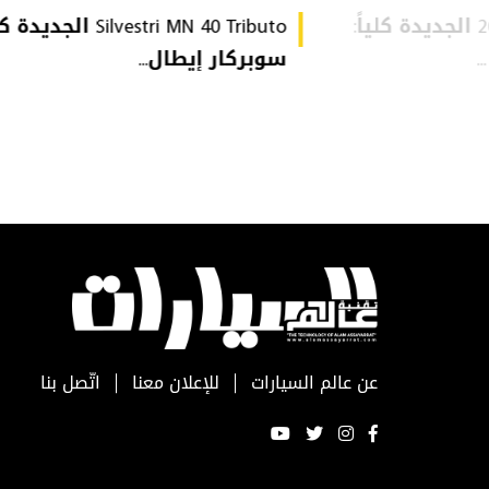
Audi Q9 موديل 2027 الجديدة كلياً:
Silvestri MN 40 Tributo الجديد
سوبركار إيطال...
عن عالم السيارات
للإعلان معنا
اتّصل بنا