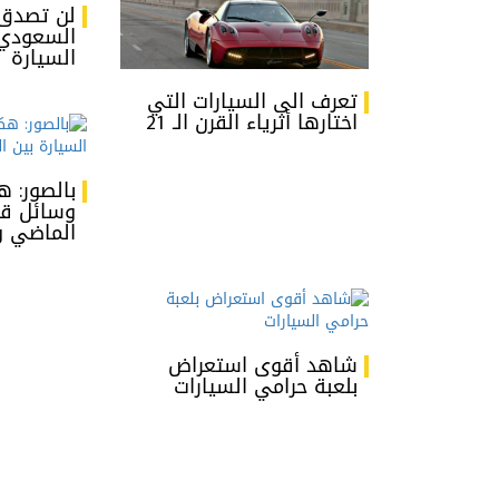
لن تصدق 
السعودي
السيارة
تعرف الى السيارات التي
اختارها أثرياء القرن الـ 21
بالصور: ه
وسائل قي
الماضي و
شاهد أقوى استعراض
بلعبة حرامي السيارات