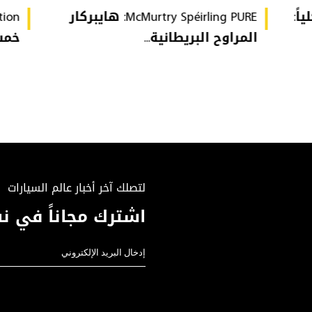
ة كلياً:
McMurtry Spéirling PURE: هايبركار
المراوح البريطانية...
خمس 
لتصلك آخر أخبار عالم السيارات
اشترك مجاناً في نش