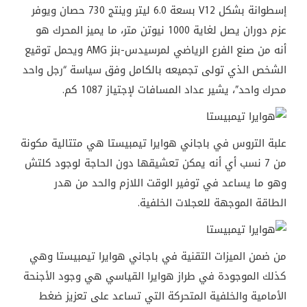
إسطوانة بشكل V12 بسعة 6.0 ليتر وينتج 730 حصان ويوفر
عزم دوران يصل لغاية 1000 نيوتن متر، ما يميز المحرك هو
أنه من صنع الفرع الرياضي لمرسيدس-بنز AMG ويحمل توقيع
الشخص الذي تولى تجميعه بالكامل وفق سياسة “رجل واحد
محرك واحد”، يشير عداد المسافات لإجتياز 1087 كم.
علبة التروس في باجاني هوايرا تيمبيستا هي متتالية مكونة
من 7 نسب أي أنه يمكن تعشيقها دون الحاجة لوجود كلتش
وهو ما يساعد في توفير الوقت اللازم والحد من هدر
الطاقة الموجهة للعجلات الخلفية.
من ضمن الميزات التقنية في باجاني هوايرا تيمبيستا وهي
كذلك الموجودة في طراز هوايرا القياسي هي وجود الأجنحة
الأمامية والخلفية المتحركة التي تساعد على تعزيز ضغط