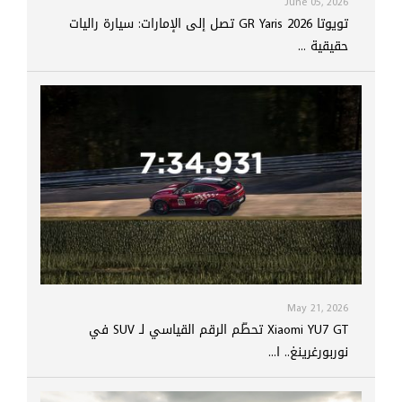
June 05, 2026
تويوتا GR Yaris 2026 تصل إلى الإمارات: سيارة راليات
حقيقية ...
May 21, 2026
Xiaomi YU7 GT تحطّم الرقم القياسي لـ SUV في
نوربورغرينغ.. ا...