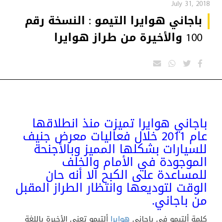
July 31, 2018
باجاني هوايرا التيمو : النسخة رقم
100 والأخيرة من طراز هوايرا
باجاني هوايرا تميزت منذ انطلاقها
عام 2011 خلال فعاليات معرض جنيف
للسيارات بشكلها المميز وبالأجنحة
الموجودة في الأمام والخلف
للمساعدة على الكبح الا أنه حان
الوقت لتوديعها وانتظار الطراز المقبل
من باجاني.
كلمة ألتيمو في باجاني
هوايرا
ألتيمو تعني الأخيرة باللغة