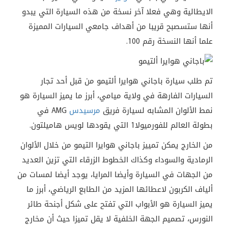
الايطالية وهي فعلا آخر نسخة من هذه السيارة التي يبدو
أنها ستسصبح قريبا من أهداف جامعي السيارات المميزة
علما أنها النسخة رقم 100.
تم طلب سيارة باجاني هوايرا ألتيمو من قبل أحد تجار
السيارات الفارهة في ولاية ميامي، أبرز ما يميز السيارة هو
نمط الألوان المشابه لسيارة فريق
مرسيدس
AMG في
بطولة العالم للفورميولا1 التي يقودها لويس هاميلتون.
من الخارج يمكن تمييز باجاني هوايرا التيمو من خلال الألوان
الرمادية والسوداء وكذاك الخطوط الزرقاء التي تزين العديد
من الجهات في السيارة وأيضا المرايا، يوجد أيضا لمسات من
ألياف الكربون لاعطائها المزيد من الطابع الرياضي، أبرز ما
يميز السيارة هو الأبواب التي تفتح على شكل أجنحة طائر
النورس، تصميم الجهة الخلفية لا يقل تميزا حيث أن مخارج