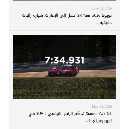
June 05, 2026
تويوتا GR Yaris 2026 تصل إلى الإمارات: سيارة راليات
حقيقية ...
May 21, 2026
Xiaomi YU7 GT تحطّم الرقم القياسي لـ SUV في
نوربورغرينغ.. ا...