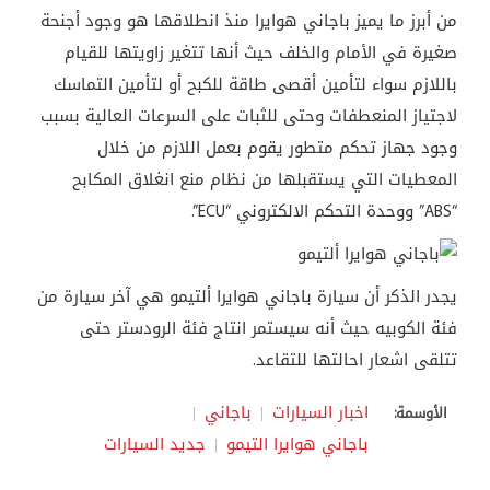
من أبرز ما يميز باجاني هوايرا منذ انطلاقها هو وجود أجنحة
صغيرة في الأمام والخلف حيث أنها تتغير زاويتها للقيام
باللازم سواء لتأمين أقصى طاقة للكبح أو لتأمين التماسك
لاجتياز المنعطفات وحتى للثبات على السرعات العالية بسبب
وجود جهاز تحكم متطور يقوم بعمل اللازم من خلال
المعطيات التي يستقبلها من نظام منع انغلاق المكابح
“ABS” ووحدة التحكم الالكتروني “ECU”.
يجدر الذكر أن سيارة باجاني هوايرا ألتيمو هي آخر سيارة من
فئة الكوبيه حيث أنه سيستمر انتاج فئة الرودستر حتى
تتلقى اشعار احالتها للتقاعد.
اخبار السيارات
باجاني
الأوسمة:
باجاني هوايرا التيمو
جديد السيارات