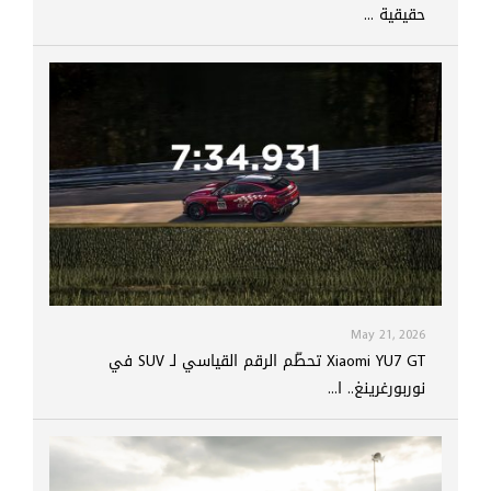
حقيقية ...
May 21, 2026
Xiaomi YU7 GT تحطّم الرقم القياسي لـ SUV في
نوربورغرينغ.. ا...