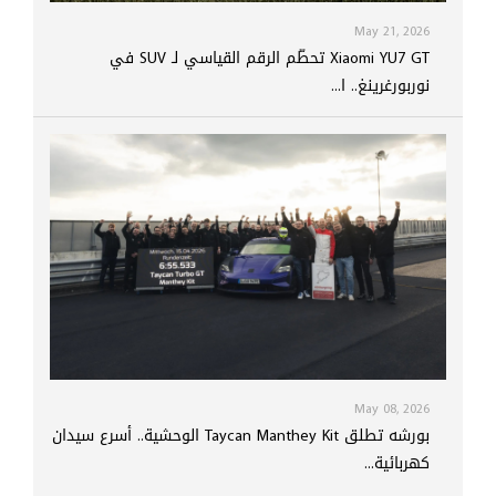
May 21, 2026
Xiaomi YU7 GT تحطّم الرقم القياسي لـ SUV في
نوربورغرينغ.. ا...
May 08, 2026
بورشه تطلق Taycan Manthey Kit الوحشية.. أسرع سيدان
كهربائية...