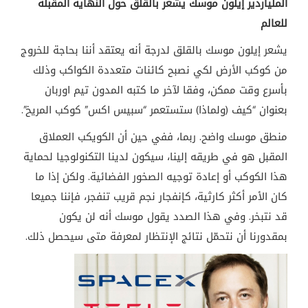
الملياردير إيلون موسك يشعر بالقلق حول النهاية المقبلة
للعالم
يشعر إيلون موسك بالقلق لدرجة أنه يعتقد أننا بحاجة للخروج
من كوكب الأرض لكي نصبح كائنات متعددة الكواكب وذلك
بأسرع وقت ممكن، وفقا لآخر ما كتبه المدون تيم اوربان
بعنوان “كيف (ولماذا) ستستعمر “سبيس اكس” كوكب المريخ
.”
منطق موسك واضح. ربما، ففي حين أن الكويكب العملاق
المقبل هو في طريقه إلينا، سيكون لدينا التكنولوجيا لحماية
هذا الكوكب أو إعادة توجيه الصخور الفضائية. ولكن إذا ما
كان الأمر أكثر كارثية، كإنفجار نجم قريب تنفجر، فإننا جميعا
قد نتبخر. وفي هذا الصدد يقول موسك أنه لن يكون
بمقدورنا أن نتحمّل نتائج الإنتظار لمعرفة متى سيحصل
.ذلك