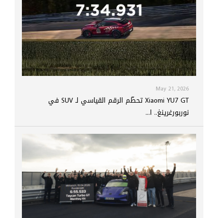
May 21, 2026
Xiaomi YU7 GT تحطّم الرقم القياسي لـ SUV في
نوربورغرينغ.. ا...