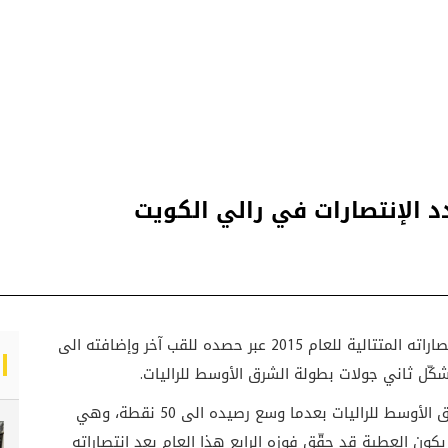
دد الإنتصارات في رالي الكويت
واصل السائق القطري ناصر صالح العطية سلسلة إنتصاراته المتتالية للعام 2015 عبر حصده للقب آخر وإضافته الى
كّل ثاني جولات بطولة الشرق الأوسط للراليات.
ورفع العطية سقف المنافسة عالياً في بطولة الشرق الأوسط للراليات بعدما وسع رصيده الى 50 نقطة، وهي
 يكون العطية قد حقّق فوزه الرابع هذا العام بعد انتصاراته