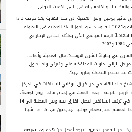
، والمكسيك والخامس له في رالي الكويت الدولي.
وخلف سيارته “الفورد فييستا” وبرفقة ملاحه الفرنسي ماثيو بوميل، وصل العطية الى خط النهاية بعد خوضه لـ 13
مرحلة خاصة متفوقاً عن أقرب ملاحقيه بزمن بلغ دقيقة و02.1 ثانية. وهذا هو الفوز الـ 56 للعطية في البطولة
لمعادلة الرقم القياسي الذي يملكه السائق الإماراتي
الفارق في بطولة الشرق الأوسط”. قال العطية، وأضاف:
 مراحل الرالي. حاولت المحافظة على وتيرتي ولم أحاول
ث بتنا نتصدر البطولة بفارق جيد”.
 الشيخ خالد القاسمي من فريق أبوظبي للسباقات في المركز
حه كريس باترسون بعض الوقت في إحدى مراحل يوم الجمعة،
ولكنه تمكن من إضافة العديد من النقاط الى رصيده في ترتيب السائقين ليصل الفارق بينه وبين العطية الى 14
ا الموسم بعد إنضمام جولتين جديدتين في كل من شيراز
لم يكن من الممكن تحقيق نتيجة أفضل من هذه بعد تعرضه