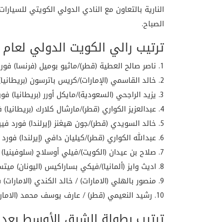
النارية بالتعاون مع النادي الدولي الكويتي للسيار
الصباح.
ترتيب رالي الكويت الدولي لعام 2015
1. ناصر صالح العطية (قطر)/ماثيو بوميل (فرنسا) فورد فييسا آر،آر،سي / 2:33:36.1 س
2. خالد القاسمي (الإمارات)/كريس باترسون (بريطانيا) سيتروين دي،أس،3 آر،آر،سي / 2:34:38.1 س
3. يزيد الراجحي (السعودية)/مايكل أورر (بريطانيا) فورد فييسا آر،آر،سي / 2:36:05.8 س
4. عبدالعزيز الكواري (قطر)/مارشال كلارك (بريطانيا) فورد فييسا آر،آر،سي / 2:36:59.2 س
5. خالد السويدي (قطر)/جون هيغنز (إيرلندا) فورد فييسا آر،آر،سي / 2:38:52.4 س
6. عبدالله الكواري (قطر)/كيليان دافي (إيرلندا) فورد فييستا آر5 / 2:42:42.3 س
7. صلاح بن عيدان (الكويت)/فيلي أوسلاج (سلوفينيا) ميتسوبيشي لانسر إيفوليوشن 9 / 2:53:00.9 س
8. اديث وايز (ألمانيا)/فيكي بساراكيس (اليونان) ميتسوبيشي لانسر إيفوليوشن 9 / 3:15:06.4 س
9. منصور بالهلي (الامارات) / خالد الكندي (الامارات) سيتروين دي،آس3 / 3:32:57.0 س
10. رشيد النعيمي (قطر) / عارف يوسف محمد (الامارات) ميتسوبيشي لانسر إيفوليوشن 10 / 3:38:41.3 س
ترتيب بطولة الشرق الأوسط بعد ا