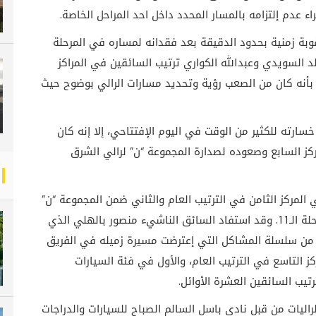
 عدم إلتزامه بالمسار المحدد داخل احد المراحل الخاصة.
بة زمنية بحدود الدقيقة بعد فقدانه لمساره في المرحلة
الد السويدي وعبدالله الكواري ترتيب السائقين في المراكز
بأنه كان من الصعب رؤية وتحديد مسارات الرالي بوضوح حيث
سارته للكثير من الوقت في اليوم الإفتتاحي، إلا إنه كان
ركز السابع وصعوده لصدارة المجموعة “ن” لرالي الشرق
ي المركز الثامن في الترتيب العام والثاني ضمن المجموعة “ن”
بمجرد إنسحاب السائق الكويتي صالح العلي من المرحلة الـ11. وقد استفاد السائق الناشيء منصور بالهلي الذي
بوابة قانون “الرالي 2 ” مستفيداً من سلسلة المشاكل التي إعترضت مسيرة زميله في الفريق
 التاسع في الترتيب العام، والأول في فئة السيارات
تيب السائقين العشرة الأوائل.
راليات من قبل نادي باسل السالم الصباح للسيارات والدراجات