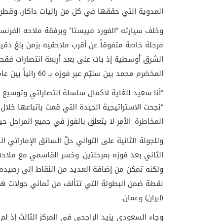
المدوية التي حققها في كل من راليات داكار، وقطر
الشرق أوسطية إذ بات على بعد أربعة انتصارات فقط 
المخضرم محمد بين سليّم عبر فوزه بـ 60 رالياً بين عامي 1984 و2002.
“أنا سعيد للغاية لاكمال سلسلة انتصاراتي وتوسيع 
“نجحت الاستراتيجية الجيدة التي قمت باتباعها خلال
المخاطرة. الأمر لا يتعلق بالفوز في جميع المراحل حي
وللجولة الثانية على التوالي حلّ السائق الإماراتي
الثاني بعد فوزه بمرحلتين. وخسر القاسمي مع ملا
نقطة ضمن البطولة التي تتألف من ثماني جولات هذ
(إيران) وعمان.
وجاء السعودي يزيد الراجحي في المركز الثالث إذ 