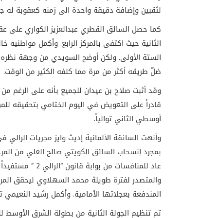
لثقبين وإضافة دقيقة واحدة الى زمنه كعقوبة له جراء
كما حصل السائق القطري عبدالعزيز الكواري على عقو
الثانية حيث اكتفى بالمركز الرابع. وأكمل مواطنيه خ
الستة الأولى. ولكن أوضح السويدي من وجهة نظره 
ضلّ طريقه أكثر من مرة مما كلفه الكثير من الوقت.
وقد أثبت صلاح بن عيدان للجميع بأنه على الرغم من خ
قادراً على التعويض في اليوم الختامي بتحقيقه للم
أوسطي الثاني توالياً.
وأنهت السائقة الألمانية إديث وايز مجريات الرالي ف
عاد للمنافسات من 
والمتصدر لفترة طويلة محمد السهلاوي ليحقق المركز
المندفعة بعجلاتها الأمامية. وأكمل رشيد النعيمي تر
تم تنظيم الجولة الثانية من بطولة الشرق الأوسط لل