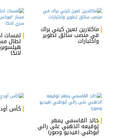
ماكلارين تعين كيني براك
في منصب سائق تطوير
لمسات احت
واختبارات
تطال مس
هيلسوبر
لانكا
كأس أود
خالد القاسمي يمهر
توقيعه الذهبي على رالي
أبوظبي (فيديو وصور)