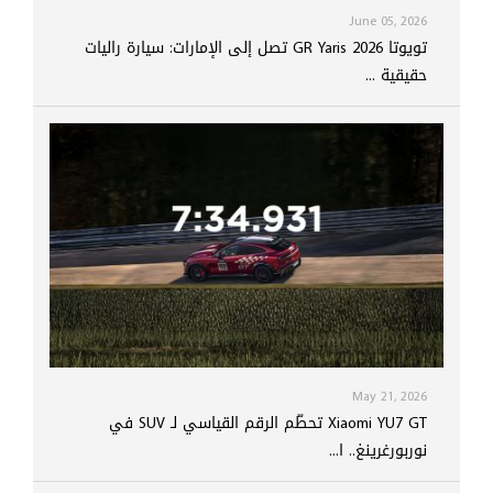
June 05, 2026
تويوتا GR Yaris 2026 تصل إلى الإمارات: سيارة راليات
حقيقية ...
May 21, 2026
Xiaomi YU7 GT تحطّم الرقم القياسي لـ SUV في
نوربورغرينغ.. ا...