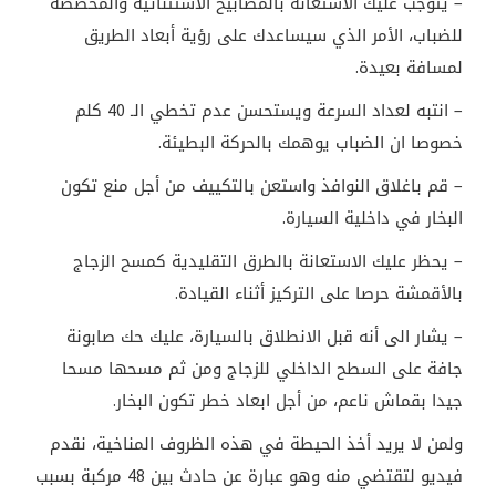
– يتوجب عليك الاستعانة بالمصابيح الاستثنائية والمخصصة
للضباب، الأمر الذي سيساعدك على رؤية أبعاد الطريق
لمسافة بعيدة.
– انتبه لعداد السرعة ويستحسن عدم تخطي الـ 40 كلم
خصوصا ان الضباب يوهمك بالحركة البطيئة.
– قم باغلاق النوافذ واستعن بالتكييف من أجل منع تكون
البخار في داخلية السيارة.
– يحظر عليك الاستعانة بالطرق التقليدية كمسح الزجاج
بالأقمشة حرصا على التركيز أثناء القيادة.
– يشار الى أنه قبل الانطلاق بالسيارة، عليك حك صابونة
جافة على السطح الداخلي للزجاج ومن ثم مسحها مسحا
جيدا بقماش ناعم، من أجل ابعاد خطر تكون البخار.
ولمن لا يريد أخذ الحيطة في هذه الظروف المناخية، نقدم
فيديو لتقتضي منه وهو عبارة عن حادث بين 48 مركبة بسبب