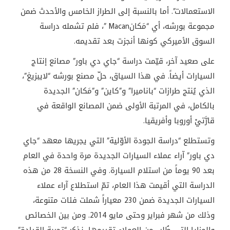
الاستعمالات”. أما بالنسبة إلى الطراز الخامس والأحدث ضمن
مجموعة بورشه، أي “مَكان
” Macan
، فلم تشمله دراسة
السوق الأميركي كونها أنجزت بعد تقديمه
.
على صعيد آخر، قيّمت دراسة “جاي دي باور” مصانع إنتاج
السيارات أيضاً. في هذا السياق، حلّ مصنع بورشه “لايبزيغ”،
الذي يُنتج طرازات “باناميرا” و”كاين” و”مَكان” الجديدة
بالكامل، في المرتبة الأولى ضمن المصانع الواقعة في
قارَّتيْ أوروبا وأفريقيا.
وتستطلع “دراسة الجودة الأوّلية” التي يجريها معهد “جاي
دي باور” آراء عملاء السيارات الجديدة مرة واحدة في العام
بعد 90 يوماً من استلام السيارة. وفي النسخة 28 من هذه
الدراسة التي أقيمت هذا العام، تمّ استطلاع آراء عملاء
السيارات الجديدة ضمن 230 معياراً شملت فئات متنوعة،
وذلك من شهر فبراير وحتى مايو 2014. ومن بين الخصائص