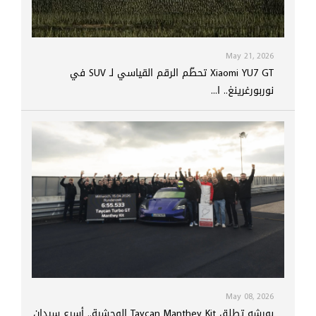
May 21, 2026
Xiaomi YU7 GT تحطّم الرقم القياسي لـ SUV في
نوربورغرينغ.. ا...
May 08, 2026
بورشه تطلق Taycan Manthey Kit الوحشية.. أسرع سيدان