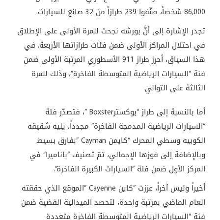
86,000 شخصاً، صنّفوا 239 طرازاً من 32 صانع للسيارات
.
تجدر الإشارة إلى أنَّ بورشه نجحت للمرة الأولى على الإطلاق
في احتلال المراكز الأولى ضمن فئات طرازاتها الأربعة. في
هذا السياق، أحرز طراز 911 الأسطوري المرتبة الأولى ضمن
فئة “السيارات الرياضية المتوسطة الفاخرة”، وذلك للمرة
الثالثة على التوالي.
أما بالنسبة إلى طراز “بوكستر
” Boxster
، فتصدّر فئة
“السيارات الرياضية المدمجة الفاخرة” مجدداً، يليه شقيقه
الكوبيه وسطي المحرك “كايمن
” Cayman
بفارق بسيط.
وبالإضافة إلى فوزها الإجمالي، تمّ تصنيف “باناميرا” في
المركز الأول ضمن فئة “السيارات الكبيرة الفاخرة”.
أخيراً وليس آخراً، عززت “كاين
” Cayenne
الموقع الذي حققته
العام الماضي بمرتبة واحدة، لتحصد الميدالية الفضية ضمن
فئة “السيارات الرياضية المتوسطة الفاخرة متعددة