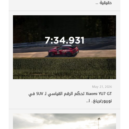
حقيقية ...
May 21, 2026
Xiaomi YU7 GT تحطّم الرقم القياسي لـ SUV في
نوربورغرينغ.. ا...