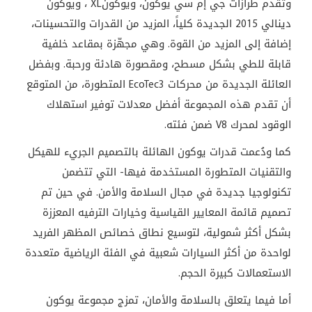
وتقدم طرازات جي إم سي يوكون، ويوكون
XL
، ويوكون
دينالي 2015 الجديدة كلياً، المزيد من القدرات والتحسينات،
إضافة إلى المزيد من القوة. وهي مجهّزة بمقاعد خلفية
قابلة للطي بشكل مسطح، ومقصورة هادئة ورحبة. وبفضل
العائلة الجديدة من محركات
EcoTec3
المتطورة، من المتوقع
أن تقدم هذه المجموعة أفضل معدلات توفير استهلاك
الوقود لمحرك
V8
ضمن فئته
.
كما ودُعمت قدرات يوكون الهائلة بالتصميم الجريء للهيكل
والتقنيات المتطورة المستخدمة فيها- التي تتضمن
تكنولوجيا جديدة في مجال السلامة والأمن. في حين تم
تصميم قائمة المعايير القياسية وخيارات الترفيه المعززة
بشكل أكثر شمولية، لتوسيع نطاق خصائص المظهر الفريد
لواحدة من أكثر السيارات شعبية في الفئة الرياضية متعددة
الاستعمالات كبيرة الحجم
.
أما فيما يتعلق بالسلامة والأمان، تمزج مجموعة يوكون