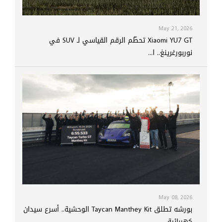
May 21, 2026
Xiaomi YU7 GT تحطّم الرقم القياسي لـ SUV في
نوربورغرينغ.. ا...
May 08, 2026
بورشه تطلق Taycan Manthey Kit الوحشية.. أسرع سيدان
كهربائية...