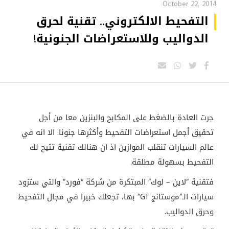
October 22, 2014
التفحيط الالكتروني.. تقنية لحرق
الدواليب وللاستعراضات الجنونية!
جرت العادة بالضغط على المكابح والبنزين معا من أجل
تحقيق أجمل استعراضات التفحيط وأكثرها جنونا. الا انه في
عالم السيارات تنقلب الموازين اذ ان هنالك تقنية تتيح لك
التفحيط بسهولة مطلقة.
فتقنية “لاين – لوك” المبتكرة من شركة “فورد” والتي ستزود
سيارات الـ”موستانج
GT
” بها، تجعلك خبيرا في مجال التفحيط
وحرق الدواليب.