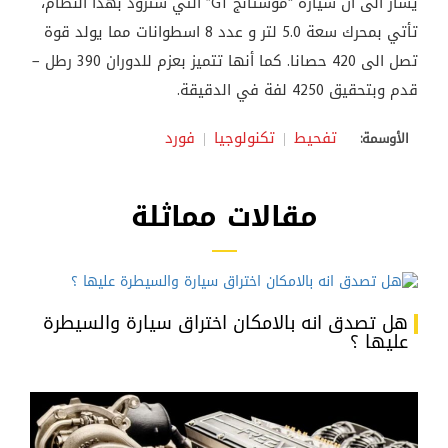
يشار الى أن سيارة “موستانج
GT
” التي ستزود بهذا النظام،
تأتي بمحرك سعة 5.0 لتر و عدد 8 اسطوانات مما يولد قوة
تصل الى 420 حصانا. كما أنها تتميز بعزم للدوران 390 رطل –
قدم وبتحقيق 4250 لفة في الدقيقة.
تفحيط
تكنولوجيا
فورد
الأوسمة:
مقالات مماثلة
هل تصدق انه بالامكان اختراق سيارة والسيطرة
عليها ؟