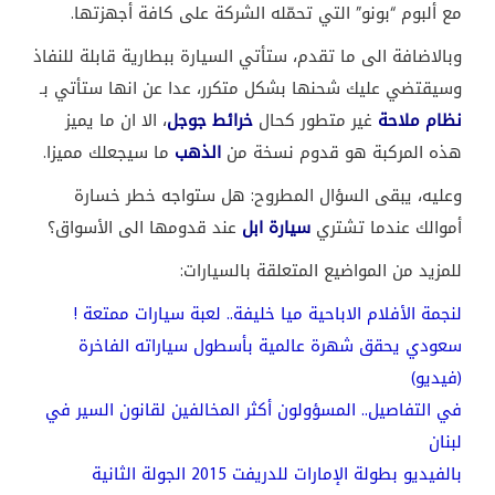
مع ألبوم “بونو” التي تحمّله الشركة على كافة أجهزتها.
وبالاضافة الى ما تقدم، ستأتي السيارة ببطارية قابلة للنفاذ
وسيقتضي عليك شحنها بشكل متكرر، عدا عن انها ستأتي بـ
نظام ملاحة
غير متطور كحال
خرائط جوجل
، الا ان ما يميز
هذه المركبة هو قدوم نسخة من
الذهب
ما سيجعلك مميزا.
وعليه، يبقى السؤال المطروح: هل ستواجه خطر خسارة
أموالك عندما تشتري
سيارة ابل
عند قدومها الى الأسواق؟
للمزيد من المواضيع المتعلقة بالسيارات:
لنجمة الأفلام الاباحية ميا خليفة.. لعبة سيارات ممتعة !
سعودي يحقق شهرة عالمية بأسطول سياراته الفاخرة
(فيديو)
في التفاصيل.. المسؤولون أكثر المخالفين لقانون السير في
لبنان
بالفيديو بطولة الإمارات للدريفت 2015 الجولة الثانية