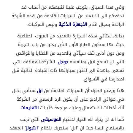
وفي هذا السياق، يتوجب علينا تنبيهكم من أسباب قد
تدفعكم الى الابتعاد عن السيارات القادمة من هذه الشركة
الرائدة بمجال انتاج
الأجهزة الذكية
وليس المركبات.
بداية، ستأتي هذه السيارة بالعديد من العيوب الصناعية
حيث انها ستكون الطراز الأول الذي يعتبر من باب التجربة
ومن دون أدنى شك سيأتي بالعديد من الخفايا والنواقص
التي لن تسمح لابل بمنافسة
جوجل
، الشركة العملاقة التي
تسعى جاهدة الى اختبار سياراتها ذات القيادة الذاتية قبل
اصدارها في الأسواق.
هذا ويعتبر الخبراء أن السيارات القادمة من
ابل
ستأتي بخلل
في هوائي الراديو على أن يكون الرد الرسمي من الشركة
أنك أخطئت الاستعمال وعليك مراجعة كتيبات
التعليمات
.
كما انه لن يترك لك الخيار لاختيار
الموسيقى
التي ترغب
بالاستماع اليها حيث ان “ابل” ستجربك بنظام “
ايتيونز
” المعقد