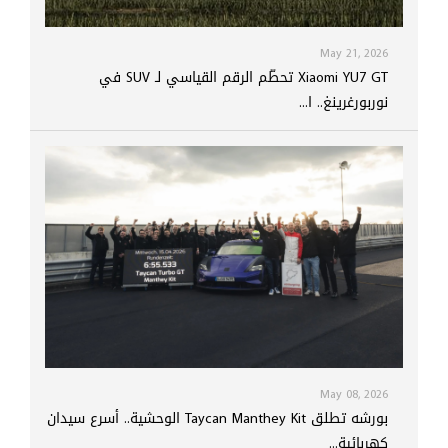
May 21, 2026
Xiaomi YU7 GT تحطّم الرقم القياسي لـ SUV في
نوربورغرينغ.. ا...
May 08, 2026
بورشه تطلق Taycan Manthey Kit الوحشية.. أسرع سيدان
كهربائية...