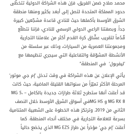
محمد صلاح ضمن الفريق، فإن هذه الشراكة الدولية تتخطّى
حدود المملكة المتحدة لتصل إلى أبعد بكثير ومنها منطقة
الشرق الأوسط بأكملها حيث للنادي قاعدة مشجّعين كبيرة
جداً. وبصفتنا الراعي الدولي الرسمي للنادي، فإننا نتطلّع
قُدُماً لتقريب عشّاق كرة القدم أكثر من علامتنا التجارية
ومجموعتنا العصرية من السيارات، وذلك عبر سلسلة من
الأنشطة المشوّقة والتفاعلية التي سيجري تنظيمها مع
’ليفربول‘ في المنطقة.”
يأتي الإعلان عن هذه الشراكة في وقت تدخل ’إم جي موتور‘
المرحلة الأكثر تميّزاً من سنواتها القليلة الماضية، حيث كانت
قد أعلنت أنها ستطرح ثلاثة طرازات جديدة بالكامل – MG 5،
MG RX 8 و MG HSفي أسواق الشرق الأوسط خلال النصف
الثاني من 2019. وترتكز هذه الخطوة على الشعبية المتنامية
بسرعة للعلامة التجارية في مختلف أنحاء المنطقة. كما
أعلنت ’إم جي‘ مؤخراً عن طراز MG EZS الذي يخضع حالياً