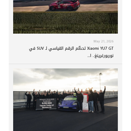
May 21, 2026
Xiaomi YU7 GT تحطّم الرقم القياسي لـ SUV في
نوربورغرينغ.. ا...