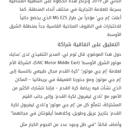
التعليق على اتفاقية شراكة
حول هذا الموضوع، قال توم لي، المدير التنفيذي لدى ’سايك
موتور الشرق الأوسط‘ (SAIC Motor Middle East)، الشركة الأم
لعلامة ’إم جي موتور‘: “كرة القدم مجال طبيعي بالنسبة إلى
’إم جي موتور‘. ومع جذورنا العميقة في بريطانيا – المكان
الذي نشأت فيه رياضة كرة القدم – فإننا نتشارك الكثير من
الأمور مع ’نادي ليفربول لكرة القدم‘. وإلى جانب القيَم
المشترَكة، تتمتّع كل من ’إم جي موتور‘ و’نادي ليفربول لكرة
القدم‘ بتاريخ عريق وطويل، وكلاهما أيقونتان في مجالهما.”
وأضاف قائلاً: “في ظل وجود عدد من النجوم الكبار مثل