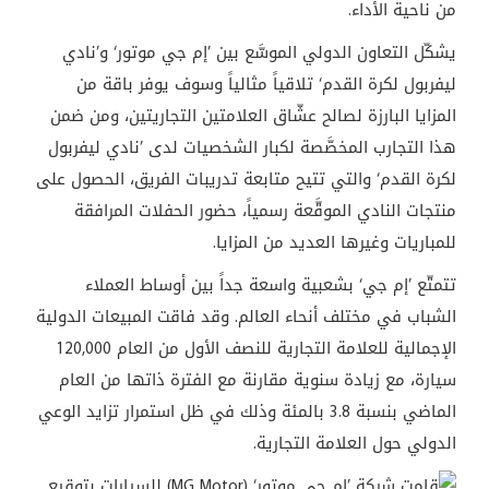
من ناحية الأداء.
يشكّل التعاون الدولي الموسَّع بين ’إم جي موتور‘ و’نادي
ليفربول لكرة القدم‘ تلاقياً مثالياً وسوف يوفر باقة من
المزايا البارزة لصالح عشّاق العلامتين التجاريتين، ومن ضمن
هذا التجارب المخصَّصة لكبار الشخصيات لدى ’نادي ليفربول
لكرة القدم‘ والتي تتيح متابعة تدريبات الفريق، الحصول على
منتجات النادي الموقَّعة رسمياً، حضور الحفلات المرافقة
للمباريات وغيرها العديد من المزايا.
تتمتّع ’إم جي‘ بشعبية واسعة جداً بين أوساط العملاء
الشباب في مختلف أنحاء العالم. وقد فاقت المبيعات الدولية
الإجمالية للعلامة التجارية للنصف الأول من العام 120,000
سيارة، مع زيادة سنوية مقارنة مع الفترة ذاتها من العام
الماضي بنسبة 3.8 بالمئة وذلك في ظل استمرار تزايد الوعي
الدولي حول العلامة التجارية.