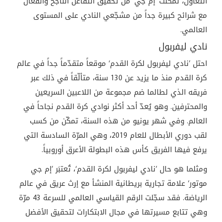
التعاون، تمكّنت ’إم جي‘ من تحقيق التفاعل الناجح والفعّال
مع شرائح كبيرة جداً من مشجّعي النادي على المستوى
العالمي.
نادي ليفربول
احتل ’نادي ليفربول لكرة القدم‘ موقعاً متقدّماً جداً في عالم
كرة القدم منذ ما يزيد عن 130 سنة، متألّقاً في ذلك عبر
فريقه الذي لطالما ضم مجموعة من اللاعبين السريعين
والمحترفين. وهو يُعدّ أحد أكثر نوادي كرة القدم نجاحاً في
العالم. وفي شهر يونيو من هذه السنة، تمكّن من كسب
لقب دوري الأبطال للعام 2019، وهي المرّة السادسة التي
يرفع فيها الفريق كأس هذه البطولة الأعرق أوروبياً.
ومثلما هو حال ’نادي ليفربول لكرة القدم‘، تُعتبَر ’إم جي
موتور‘ علامة تجارية بريطانية المنشأ مع إرث عريق في عالم
الرياضة. فقد سجّلت الرقم القياسي العالمي للسرعة 43 مرّة
وهي تتابع مسيرتها في مجال الابتكارات لتحقيق الأفضل