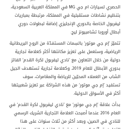
الحصري لسيارات ام جي MG في المملكة العربية السعودية،
بتنظيم نشاطات مستقبلية في المملكة، مرتبطة بمباريات
ليفربول الخاصة بالدوري الإنجليزي إضافة لبطولات دوري
أبطال أوروبا تشامبيونز ليج.
تتميّز ’إم جي موتور‘ بالسِمات المستمَدّة من الروح البريطانية
الرياضية، وستعمل على تعزيز مكانتها أكثر كعلامة تجارية
دولية من خلال التعاون مع ’نادي ليفربول لكرة القدم‘ الفائز
بدوري الأبطال للعام 2019. وكعلامة تجارية تستهدف الجيل
الشاب من العملاء المحبّين للرياضة والمغامرات، سوف
تستفيد ’إم جي موتور‘ من هذه الشراكة عبر تعزيز شعبيتها
أكثر في الأسواق الدولية.
بدأت علاقة ’إم جي موتور‘ مع ’نادي ليفربول لكرة القدم‘ في
العام 2016 عندما أصبحت العلامة التجارية الشريك الرسمي
للنادي في الصين، وبعد أكثر من ثلاث سنوات على هذا