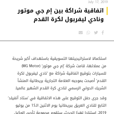
July 17, 2019
اتفاقية شراكة بين إم جي موتور
ونادي ليفربول لكرة القدم
استكمالا لاستراتيجيتها التسويقية باستهداف أكبر شريحة
من عملائها، قامت شركة ’إم جي موتور‘ (MG Motor)
للسيارات بتوقيع اتفاقية شراكة مع ’نادي ليفربول لكرة
القدم‘ أصبحت بموجبه العلامة التجارية بريطانية المنشأ
الشريك الدولي الرسمي لنادي كرة القدم الشهير عالميا.
وقد جرى حفل التوقيع على هذه الاتفاقية في ’ستاد آنفيلد‘
التابع للنادي العريق ببريطانيا يوم الاثنين الـ15 من يوليو
2019. استنادا لهذا الحدث، ستقوم مجموعة تأجير، الوكيل