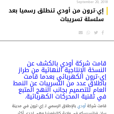
September 20, 2018
إي-ترون من أودي تنطلق رسميا بعد
سلسلة تسريبات
قامت شركة أودي بالكشف عن
النسخة الإنتاجية النهائية من طراز
إي-ترون الكهربائي بعدما قامت
باطلاق عدد من التسريبات عن النمط
العام للتصميم بجانب النهج المتبع
في تقنية المحركات الكهربائية.
قامت شركة
أودي
بالإطلاق الرسمي لـ إي-ترون في مدينة
سان فرانسيسكو في ولاية كاليفورنيا وهي إحدى أكثر