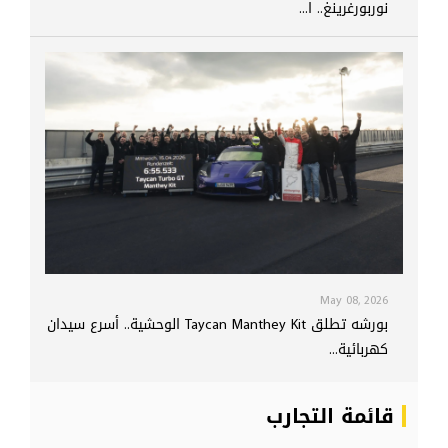
نوربورغرينغ.. ا...
May 08, 2026
بورشه تطلق Taycan Manthey Kit الوحشية.. أسرع سيدان
كهربائية...
قائمة التجارب