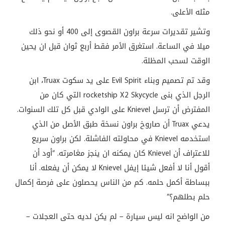
مثله الأعلى.
وتشير تقديرات سرعة براون القصوى إلى 400 أو نحو ذلك
ميلا في الساعة. استغرق الأمر فقط أربع ثوان قبل ان يحين
الوقت لسحب المظلة.
وقد تم تصميم وبناء Evil Spirit على يد سكوت Truax، ابن
الرجل الذي بنى rocketship X2 Skycycle التي كان من
المفترض أن ترسل Knievel على الوادي قبل كل تلك السنوات.
يدعي Truax أن صاروخ براون نسخة طبق الأصل من الذي
استخدمه Knievel في محاولته الفاشلة. لكن براون سريع
للاعتراف أن Knievel كان يمكنه ان ينجز مغامرته. “أود أن
أقول أنا لا أفعل شيئا إيفل Knievel لا يمكن أن يفعله. أنا
ببساطة أكمل حلمه. كم من الناس يحصلون على فرصة إكمال
حلم بطلهم؟”
من الواضح انه ليس سيارة – لم يكن لديه حتى العجلات –