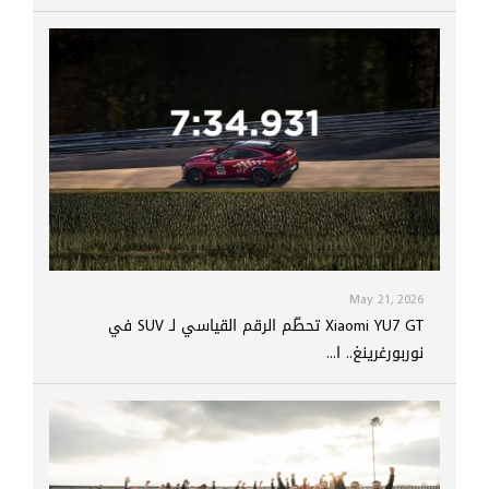
May 21, 2026
Xiaomi YU7 GT تحطّم الرقم القياسي لـ SUV في
نوربورغرينغ.. ا...