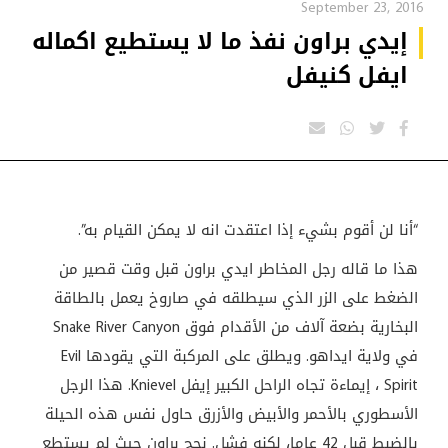
September 23, 2016
إيدي براون نفذ ما لا يستطيع اكماله
ايفل كنيفل
“أنا لن أقوم بشيء إذا اعتقدت انه لا يمكن القيام به”.
هذا ما قاله رجل المخاطر ايدي براون قبل وقت قصير من
الضغط على الزر الذي سيطلقه في صاروخ يعمل بالطاقة
البخارية بضعة آلاف من الأقدام فوق Snake River Canyon
في ولاية ايداهو. ويطلق على المركبة التي يقودها Evil
Spirit ، إيماءة تجاه الراحل الكبير إيفل Knievel. هذا الرجل
الأسطوري بالأحمر والأبيض والأزرق حاول نفس هذه الحيلة
بالضبط قبل 42 عاما، لكنه فشل. نجح براون حيث لم يستطع