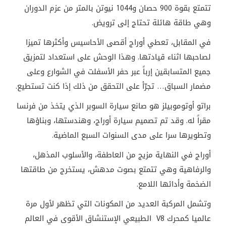
تتمتع بقوة 900 حصان و1044 نيوتن بالمتر من عزم الدوران
وهي طاقة هائلة تحتاج إلى ترويض.
في المقابل، تعطي أوراج أقصى الأحاسيس وأكثرها تميزا
لصاحبها اثناء قيادتها. وهذا الوحش على استعداد لتمزيق
جميع المتسابقين إرباً عبر حفر الأسفلت في الشوارع وعلى
مضمار السباق… تجرّأ على التحقق من ذلك إذا كنت تستطيع.
براتو أوتوموبيلز هو صانع سيارة السوبر الذي يتخذ من فرنسا
مقراً له. وقد تم تصميم سيارة أوراج، وهندستها، وبناؤها
وتطويرها سرا على مدى السنوات السبع الماضية.
أوراج في النهاية مزيج من العاطفة، والأسلوب المذهل،
والرفاهية وهي تتمتع بصوت مدهش، يستخرج من طاقتها
الضخمة وأدائها اللامع.
وتشمل المركبة العديد من المكونات التي تظهر لأول مرة
عالميا كمحرك V8 الطبيعي الإستنشاق الأقوى في العالم