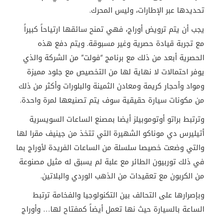
تحديدها عبر الإطارات، وليس المحرك.
يجب أن يتم ترويض أوراج، فهي تمنح سائقها ارتياحاً كبيراً
مع تجربة قيادة حصرية وغير مسبوقة. ويتم دفع هذه
الحصرية أبعد من ذلك مع برنامج “فولت” من الشركة والذي
يوفر احتمالات لا نهاية لها من التخصيص مع جلود مميزة
ومواد وأحجار كريمة ومعادن الثمينة والبلورات وأكثر من ذلك
من مكونات سيارة حقيقية سوف يتم تصنيعها لمرة واحدة.
وترتبط براتو أوتوموبيلز أيضا بمصنع الساعات السويسرية
أتيليرس دي موناكو الشهيرة التي تتخذ من جينيف مقرا لها
والتي وضعت خصيصا سلسلة من الساعات الفريدة لأوراج بما
في ذلك توربيون الطائر مع علبة لم يسبق له مثيل مصنوعة
من الكربون مع تعقيدات من الذهب الوردي والبلاتين.
وبإصرارها على التحالف بين التكنولوجيا والفخامة ترتبط
الساعة بالسيارة حيث نها تعمل أيضاً كمفتاح لها… وأوراج