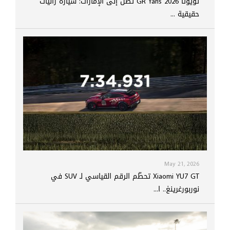
تويوتا GR Yaris 2026 تصل إلى الإمارات: سيارة راليات
حقيقية ...
May 21, 2026
Xiaomi YU7 GT تحطّم الرقم القياسي لـ SUV في
نوربورغرينغ.. ا...