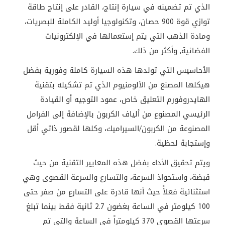
الذي تم تضمينه في سيارة إنتاج، القادر على إنتاج طاقة
توازي قوة 900 حصان، وتكنولوجيا أوليد الكاملة للبصريات،
ومادة الذهب التي يتم إستعمالها في الإلكترونيات
الفضائية, وأكثر من ذلك.
الأحاسيس التي تولدها هذه السيارة كاملة وفورية بفضل
هيكلها المصنع من الألومنيوم الذي تم تشكيله بتقنية
الهايدروفورم التعليق خاص، عمود التوجيه أو القيادة
الرئيسي المصنوع من ألياف الكربون بالإضافة إلى الفرامل
المصنوعة من الكربون/السيراميك، وكلها لقصور ذاتي أقل
وإستجابة لحظية.
ويتم تحقيق الأداء بفضل هذه المعايير التقنية من حيث
قبضة، واستحواذ السرعة، والتسارع والسرعة القصوى وهي
استثنائية فعلأً حيث أنها قادرة على التسارع من صفر حتى
100 كيلومتر في الساعة بغضون 2.7 ثانية فقط بينما تبلغ
سرعتها القصوى 370 كيلومتراً في الساعة والتي تم