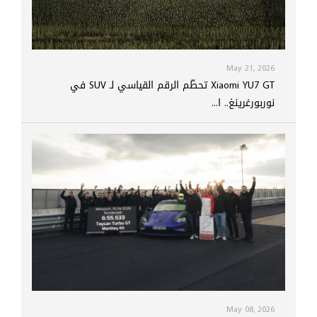
May 21, 2026
Xiaomi YU7 GT تحطّم الرقم القياسي لـ SUV في
نوربورغرينغ.. ا...
May 08, 2026