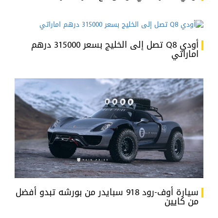
أودي Q8 تصل إلى الخليج بسعر 315000 درهم
اماراتي
سيارة أوف-رود 918 سبايدر من بورشه تبدو أفضل
من كايين