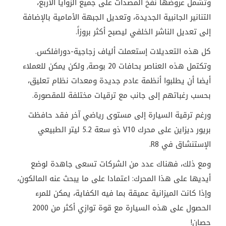
وتشمل عروضها نفخ المصدات على جميع الزوايا الأربع،
التنانير الجانبية الجديدة، وتعديل الجبهة الأمامية بالإضافة
إلى تعديل الناشر الخلفي ليصبح أكثر بروزاً.
كل هذه التعديلات إستعملت ألياف زجاجية-دورافلكس.
وتكتمل هذه العناصر بحافات 20 بوصة, ولكن يمكن للعملاء
أيضا أن يطلبوا أنظمة عادم جديدة ومعدات نظام تعليق،
بحسب رغباتهم إلى جانب مع ترقيات مختلفة للمقصورة.
ورغم ترقية السيارة إلى مستوى رياضي آخر فقد حافظت
بريور ديزاين على محرك V10 ذو سعة 5.2 ليتر الطبيعي
الإستنشاق في R8.
ومع ذلك، فهناك عدد من الشركات تسعى جاهدة لوضع
أيديها على هذا المحرك: اعتمادا على ما يبحث عنه المالكون،
وإذا كانت الميزانية عميقة بما فيه الكفاية، يمكن للمرء
الحصول على هذه السيارة مع قوة توازي أكثر من 2000
حصان!